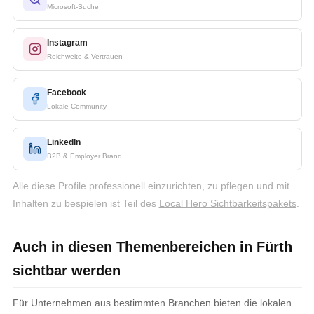
Microsoft-Suche
Instagram
Reichweite & Vertrauen
Facebook
Lokale Community
LinkedIn
B2B & Employer Brand
Alle diese Profile professionell einzurichten, zu pflegen und mit
Inhalten zu bespielen ist Teil des
Local Hero Sichtbarkeitspakets
.
Auch in diesen Themenbereichen in Fürth
sichtbar werden
Für Unternehmen aus bestimmten Branchen bieten die lokalen