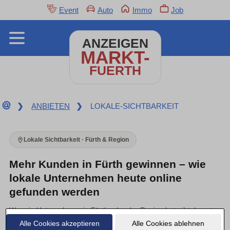
Event
Auto
Immo
Job
ANZEIGEN
MARKT-
FUERTH
❯
ANBIETEN
❯
LOKALE-SICHTBARKEIT
Lokale Sichtbarkeit · Fürth & Region
Mehr Kunden in Fürth gewinnen – wie
lokale Unternehmen heute online
gefunden werden
Wer ein Unternehmen in Fürth oder der Region betreibt, kennt
das: Gute Arbeit allein bringt keine neuen Aufträge mehr.
Alle Cookies akzeptieren
Alle Cookies ablehnen