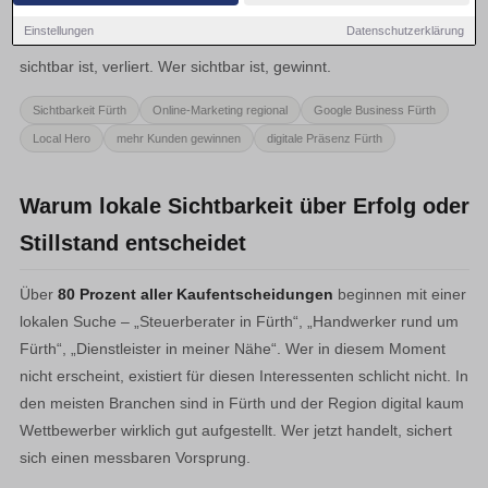
Potenzielle Kunden suchen ihre Anbieter im Internet – und
Einstellungen
Datenschutzerklärung
entscheiden dort in Sekunden. Wer in diesem Moment nicht
sichtbar ist, verliert. Wer sichtbar ist, gewinnt.
Sichtbarkeit Fürth
Online-Marketing regional
Google Business Fürth
Local Hero
mehr Kunden gewinnen
digitale Präsenz Fürth
Warum lokale Sichtbarkeit über Erfolg oder
Stillstand entscheidet
Über
80 Prozent aller Kaufentscheidungen
beginnen mit einer
lokalen Suche – „Steuerberater in Fürth“, „Handwerker rund um
Fürth“, „Dienstleister in meiner Nähe“. Wer in diesem Moment
nicht erscheint, existiert für diesen Interessenten schlicht nicht. In
den meisten Branchen sind in Fürth und der Region digital kaum
Wettbewerber wirklich gut aufgestellt. Wer jetzt handelt, sichert
sich einen messbaren Vorsprung.