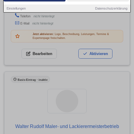
Neustädter Str. 42, 90431 Nürnberg
Einstellungen
Datenschutzerklärung
Adresse
Telefon
nicht hinterlegt
E-Mail
nicht hinterlegt
Jetzt aktivieren:
Logo, Beschreibung, Leistungen, Termine &
Expertenpage freischalten.
Bearbeiten
Aktivieren
Basis-Eintrag · inaktiv
Walter Rudolf Maler- und Lackierermeisterbetrieb