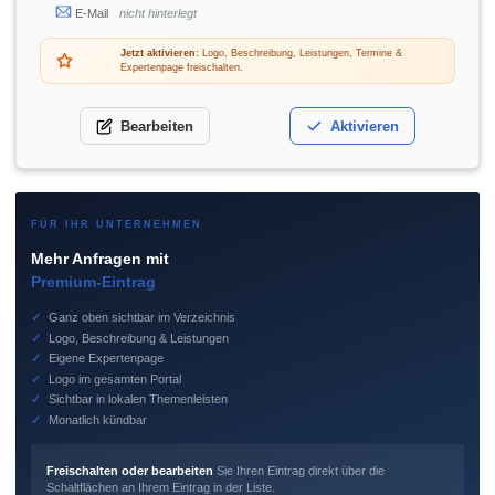
E-Mail
nicht hinterlegt
Jetzt aktivieren:
Logo, Beschreibung, Leistungen, Termine &
Expertenpage freischalten.
Bearbeiten
Aktivieren
FÜR IHR UNTERNEHMEN
Mehr Anfragen mit
Premium-Eintrag
✓
Ganz oben sichtbar im Verzeichnis
✓
Logo, Beschreibung & Leistungen
✓
Eigene Expertenpage
✓
Logo im gesamten Portal
✓
Sichtbar in lokalen Themenleisten
✓
Monatlich kündbar
Freischalten oder bearbeiten
Sie Ihren Eintrag direkt über die
Schaltflächen an Ihrem Eintrag in der Liste.