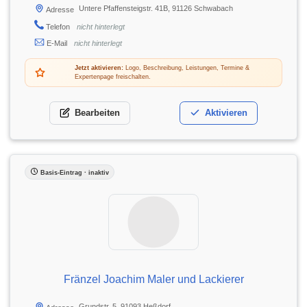
Untere Pfaffensteigstr. 41B, 91126 Schwabach
Adresse
Telefon
nicht hinterlegt
E-Mail
nicht hinterlegt
Jetzt aktivieren:
Logo, Beschreibung, Leistungen, Termine &
Expertenpage freischalten.
Bearbeiten
Aktivieren
Basis-Eintrag · inaktiv
Fränzel Joachim Maler und Lackierer
Grundstr. 5, 91093 Heßdorf