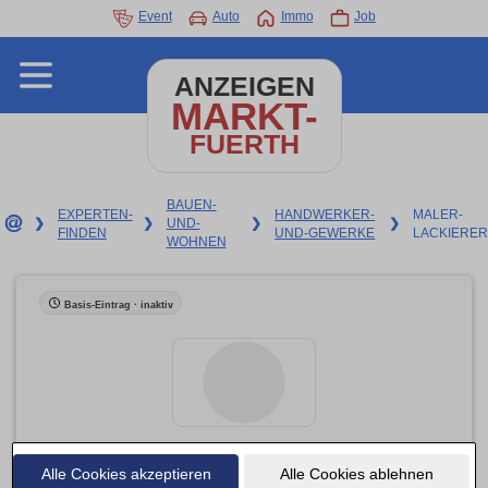
Event
Auto
Immo
Job
ANZEIGEN
MARKT-
FUERTH
BAUEN-
EXPERTEN-
HANDWERKER-
MALER-
❯
❯
UND-
❯
❯
FINDEN
UND-GEWERKE
LACKIERER
WOHNEN
Basis-Eintrag · inaktiv
Alle Cookies akzeptieren
Vogt Gerhard Maler und Lackierer
Alle Cookies ablehnen