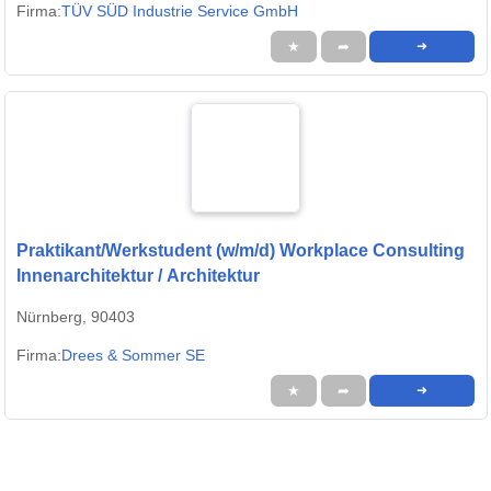
Firma:
TÜV SÜD Industrie Service GmbH
★
➦
➜
Praktikant/Werkstudent (w/m/d) Workplace Consulting
Innenarchitektur / Architektur
Nürnberg, 90403
Firma:
Drees & Sommer SE
★
➦
➜