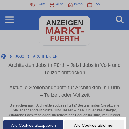
Event
Auto
Immo
Job
ANZEIGEN
MARKT-
FUERTH
❯
JOBS
❯
ARCHITEKTEN
Architekten Jobs in Fürth - Jetzt Jobs in Voll- und
Teilzeit entdecken
Aktuelle Stellenangebote für Architekten in Fürth
– Teilzeit oder Vollzeit
Sie suchen nach Architekten Jobs in Fürth? Bei uns finden Sie aktuelle
Stellenangebote in Vollzeit und Teilzeit – ideal für Berufseinsteiger,
erfahrene Fachkräfte oder Quereinsteiger. Egal ob im Büro, vor Ort oder
remote: Entdecken Sie jetzt neue Chancen in Ihrer Region und
Alle Cookies akzeptieren
Alle Cookies ablehnen
bewerben Sie sich direkt auf passende Architekten-Stellen in Fürth!