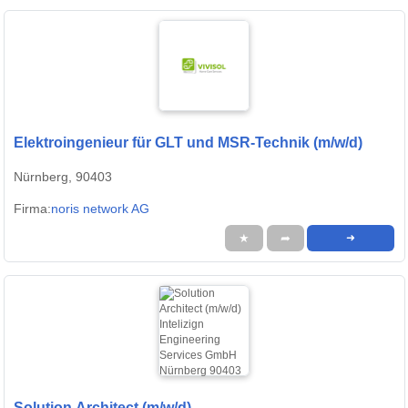
Elektroingenieur für GLT und MSR-Technik (m/w/d)
Nürnberg, 90403
Firma:
noris network AG
★
➦
➜
Solution Architect (m/w/d)