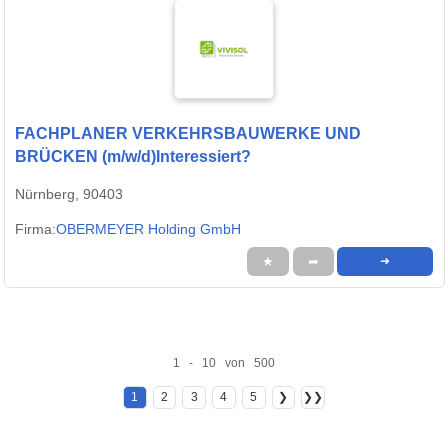
FACHPLANER VERKEHRSBAUWERKE UND
BRÜCKEN (m/w/d)Interessiert?
Nürnberg, 90403
Firma:
OBERMEYER Holding GmbH
★
➦
➜
1 - 10 von 500
1
2
3
4
5
❯
❯❯