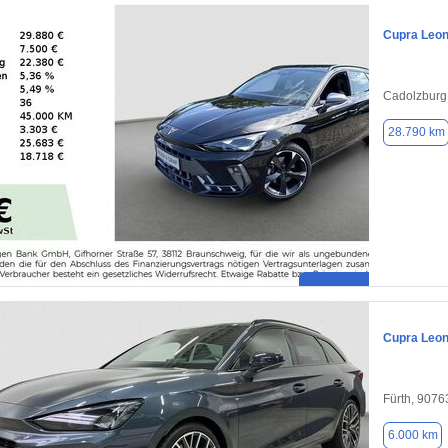
Cupra Leo
Cadolzburg
28.790 km
Cupra Leo
Fürth, 9076
6.000 km