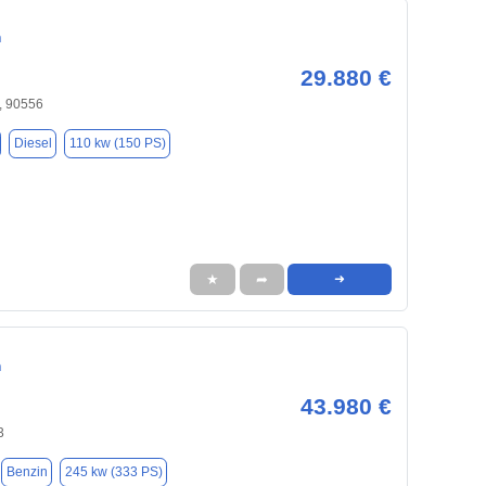
n
29.880 €
, 90556
Diesel
110 kw (150 PS)
★
➦
➜
n
43.980 €
3
Benzin
245 kw (333 PS)