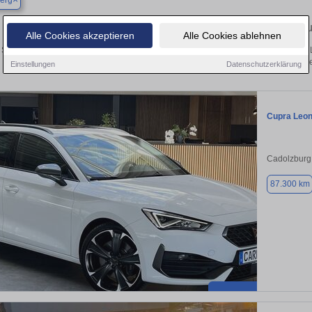
erg
Finden Sie in Abenberg Ihren gebra
Alle Cookies akzeptieren
Alle Cookies ablehnen
Sie in Abenberg einen Cupra Leon Gebrauchtwagen? Entdecken Sie gebrauchte L
von privat und vom Händle
Einstellungen
Datenschutzerklärung
Cupra Leo
Cadolzburg
87.300 km