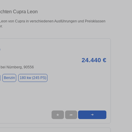
uchten Cupra Leon
eon von Cupra in verschiedenen Ausführungen und Preisklassen
r.
n
24.440 €
 bei Nürnberg, 90556
Benzin
180 kw (245 PS)
★
➦
➜