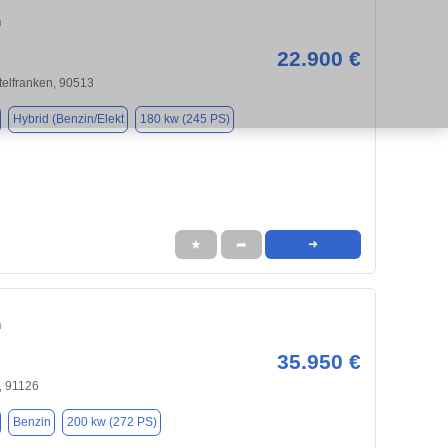
n
22.900 €
ttelfranken, 90513
Hybrid (Benzin/Elekt
180 kw (245 PS)
★
➦
➜
n
35.950 €
 91126
Benzin
200 kw (272 PS)