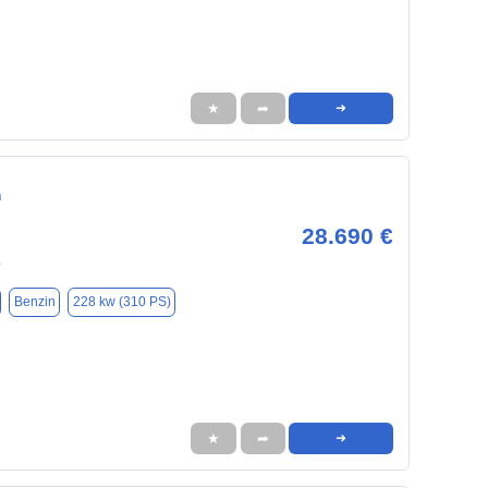
★
➦
➜
n
28.690 €
4
Benzin
228 kw (310 PS)
★
➦
➜