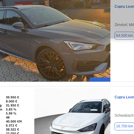
Cupra Leo
Zirndorf, Mi
64.500 km
Cupra Leo
Schwabach,
16.700 km