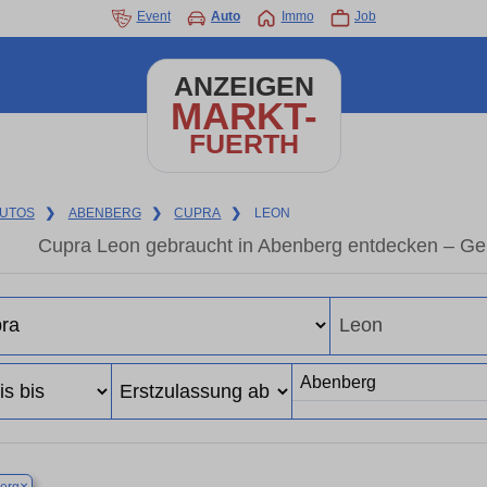
Event
Auto
Immo
Job
ANZEIGEN
MARKT-
FUERTH
UTOS
❯
ABENBERG
❯
CUPRA
❯
LEON
Cupra Leon gebraucht in Abenberg entdecken – Ge
×