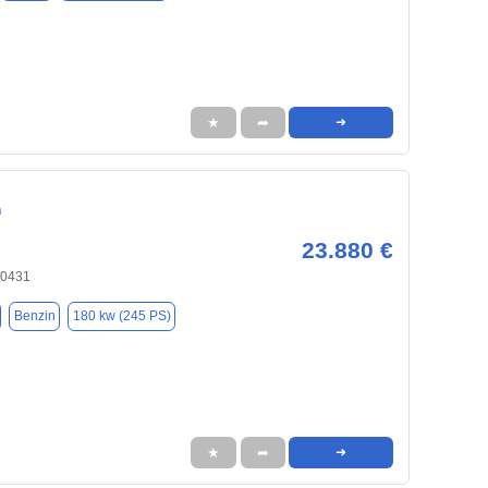
★
➦
➜
n
23.880 €
90431
Benzin
180 kw (245 PS)
★
➦
➜