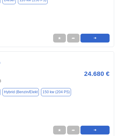
Diesel
110 kw (150 PS)
★
➦
➜
n
24.680 €
3
Hybrid (Benzin/Elekt
150 kw (204 PS)
★
➦
➜