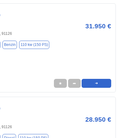
n
31.950 €
 91126
Benzin
110 kw (150 PS)
★
➦
➜
n
28.950 €
 91126