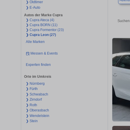
Abenb
❯ Oldtimer
❯ E-Auto
Autos der Marke Cupra
❯ Cupra Ateca (4)
Suchen 
❯ Cupra BORN (11)
❯ Cupra Formentor (23)
❯ Cupra Leon (27)
Alle Marken
Messen & Events
Experten finden
Orte im Umkreis
❯ Nürnberg
❯ Fürth
❯ Schwabach
❯ Zirndorf
❯ Roth
❯ Oberasbach
❯ Wendelstein
❯ Stein