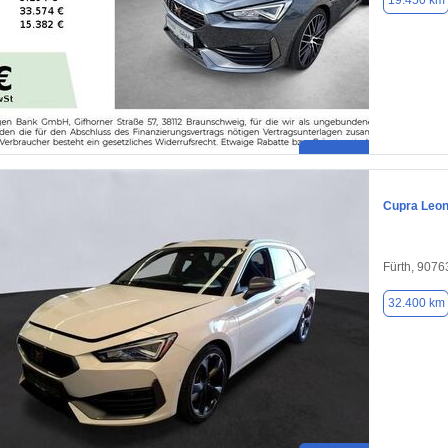
19.450 km
Cupra Leo
Fürth, 9076
32.400 km