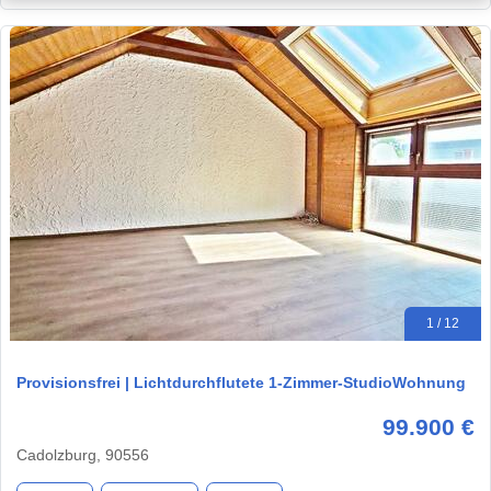
1 / 12
Provisionsfrei | Lichtdurchflutete 1-Zimmer-StudioWohnung
99.900 €
Cadolzburg, 90556