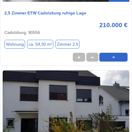
2,5 Zimmer ETW Cadolzburg ruhige Lage
210.000 €
Cadolzburg, 90556
Wohnung
ca. 59,30 m²
Zimmer 2.5
★
➦
➜