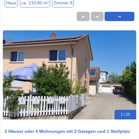
Haus
ca. 133,80 m²
Zimmer 8
★
➦
➜
1 / 20
2 Häuser oder 4 Wohnungen mit 3 Garagen und 1 Stellplatz