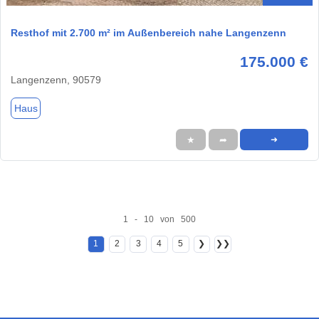
Resthof mit 2.700 m² im Außenbereich nahe Langenzenn
175.000 €
Langenzenn, 90579
Haus
★
➦
➜
1 - 10 von 500
1
2
3
4
5
❯
❯❯