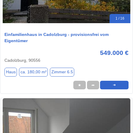
1 / 16
Einfamilienhaus in Cadolzburg - provisionsfrei vom
Eigentümer
549.000 €
Cadolzburg, 90556
Haus
ca. 180,00 m²
Zimmer 6.5
★
➦
➜