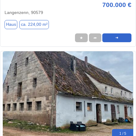
700.000 €
Langenzenn, 90579
Haus
ca. 224,00 m²
★
➦
➜
1 / 5