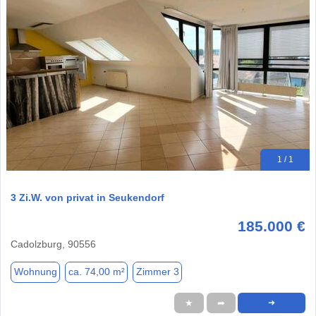
1 / 1
3 Zi.W. von privat in Seukendorf
185.000 €
Cadolzburg, 90556
Wohnung
ca. 74,00 m²
Zimmer 3
★
➦
➜