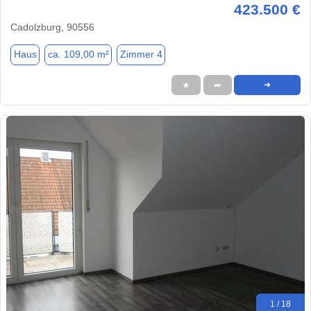
423.500 €
Cadolzburg, 90556
Haus
ca. 109,00 m²
Zimmer 4
★
➦
➜
1 / 18