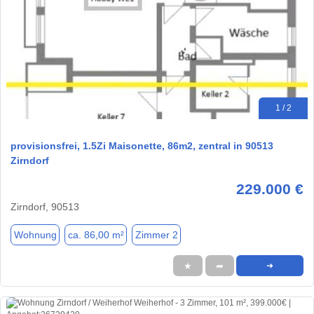
1 / 2
provisionsfrei, 1.5Zi Maisonette, 86m2, zentral in 90513
Zirndorf
229.000 €
Zirndorf, 90513
Wohnung
ca. 86,00 m²
Zimmer 2
★
➦
➜