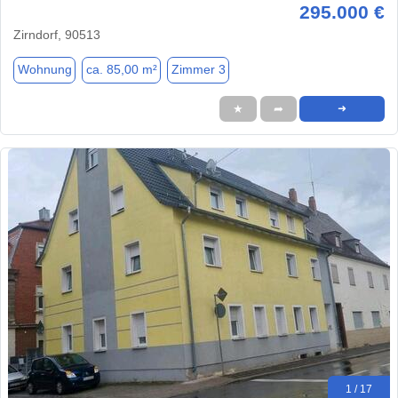
295.000 €
Zirndorf, 90513
Wohnung
ca. 85,00 m²
Zimmer 3
★
➦
➜
1 / 17