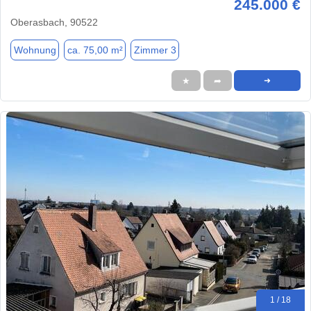
245.000 €
Oberasbach, 90522
Wohnung
ca. 75,00 m²
Zimmer 3
★
➦
➜
1 / 18