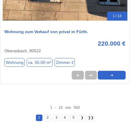
1 / 14
Wohnung zum Verkauf von privat in Fürth.
220.000 €
Oberasbach, 90522
Wohnung
ca. 55,00 m²
Zimmer 2
★
➦
➜
1 - 10 von 500
1
2
3
4
5
❯
❯❯