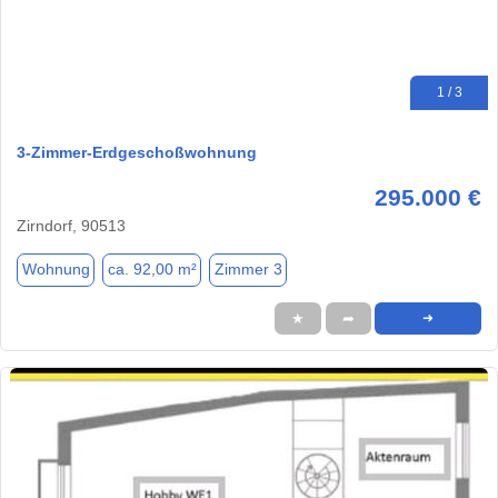
1 / 3
3-Zimmer-Erdgeschoßwohnung
295.000 €
Zirndorf, 90513
Wohnung
ca. 92,00 m²
Zimmer 3
★
➦
➜