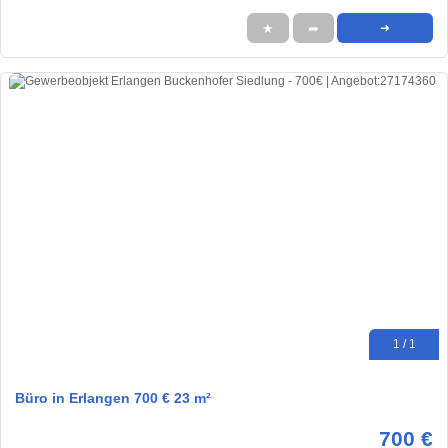
★
➦
➜
1 / 1
Büro in Erlangen 700 € 23 m²
700 €