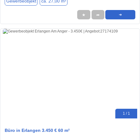
Gewerbeobjekt
ca. 27,00 m²
★
➦
➜
1 / 1
Büro in Erlangen 3.450 € 60 m²