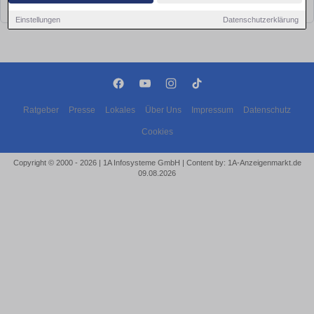
bald wieder vorbei!
Einstellungen
Datenschutzerklärung
Ratgeber
Presse
Lokales
Über Uns
Impressum
Datenschutz
Cookies
Copyright © 2000 - 2026 | 1A Infosysteme GmbH | Content by: 1A-Anzeigenmarkt.de
09.08.2026