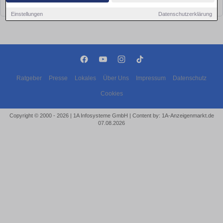
bald wieder vorbei!
Einstellungen
Datenschutzerklärung
Ratgeber
Presse
Lokales
Über Uns
Impressum
Datenschutz
Cookies
Copyright © 2000 - 2026 | 1A Infosysteme GmbH | Content by: 1A-Anzeigenmarkt.de
07.08.2026