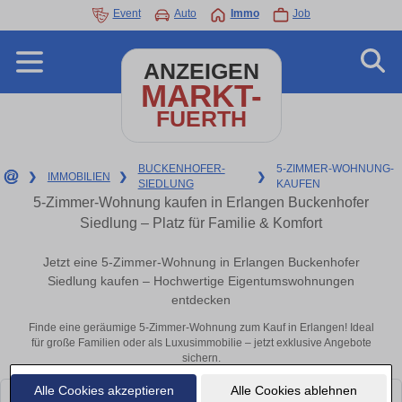
Event
Auto
Immo
Job
ANZEIGEN
MARKT-
FUERTH
BUCKENHOFER-
5-ZIMMER-WOHNUNG-
❯
IMMOBILIEN
❯
❯
SIEDLUNG
KAUFEN
5-Zimmer-Wohnung kaufen in Erlangen Buckenhofer
Siedlung – Platz für Familie & Komfort
Jetzt eine 5-Zimmer-Wohnung in Erlangen Buckenhofer
Siedlung kaufen – Hochwertige Eigentumswohnungen
entdecken
Finde eine geräumige 5-Zimmer-Wohnung zum Kauf in Erlangen! Ideal
für große Familien oder als Luxusimmobilie – jetzt exklusive Angebote
sichern.
Alle Cookies akzeptieren
Alle Cookies ablehnen
Leider konnten wir derzeit keine passenden Objekte finden. Schauen Sie