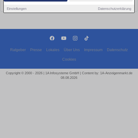
bald wieder vorbei!
Einstellungen
Datenschutzerklärung
Ratgeber
Presse
Lokales
Über Uns
Impressum
Datenschutz
Cookies
Copyright © 2000 - 2026 | 1A Infosysteme GmbH | Content by: 1A-Anzeigenmarkt.de
08.08.2026