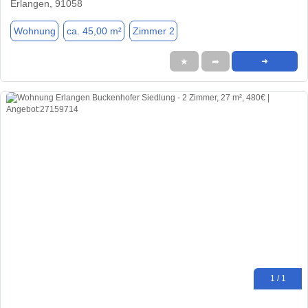
Erlangen, 91058
Wohnung
ca. 45,00 m²
Zimmer 2
★
➦
➜
1 / 1