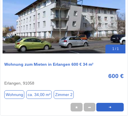
1 / 1
Wohnung zum Mieten in Erlangen 600 € 34 m²
600 €
Erlangen, 91058
Wohnung
ca. 34,00 m²
Zimmer 2
★
➦
➜