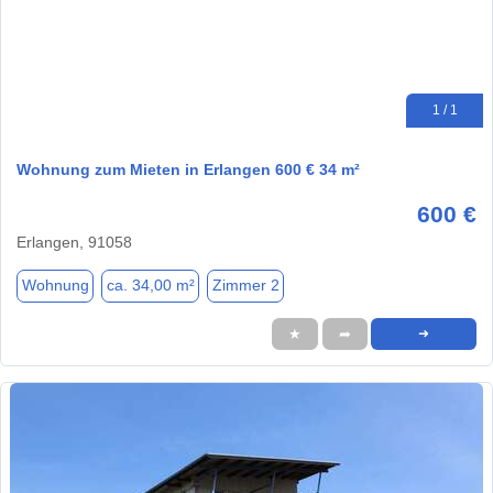
1 / 1
Wohnung zum Mieten in Erlangen 600 € 34 m²
600 €
Erlangen, 91058
Wohnung
ca. 34,00 m²
Zimmer 2
★
➦
➜