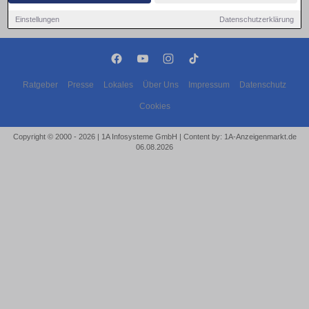
Einstellungen
Datenschutzerklärung
Ratgeber
Presse
Lokales
Über Uns
Impressum
Datenschutz
Cookies
Copyright © 2000 - 2026 | 1A Infosysteme GmbH | Content by: 1A-Anzeigenmarkt.de
06.08.2026