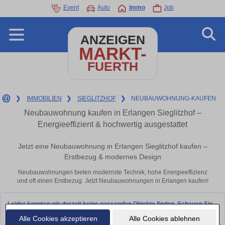
Event
Auto
Immo
Job
ANZEIGEN
MARKT-
FUERTH
❯
IMMOBILIEN
❯
SIEGLITZHOF
❯
NEUBAUWOHNUNG-KAUFEN
Neubauwohnung kaufen in Erlangen Sieglitzhof –
Energieeffizient & hochwertig ausgestattet
Jetzt eine Neubauwohnung in Erlangen Sieglitzhof kaufen –
Erstbezug & modernes Design
Neubauwohnungen bieten modernste Technik, hohe Energieeffizienz
und oft einen Erstbezug. Jetzt Neubauwohnungen in Erlangen kaufen!
Leider konnten wir derzeit keine passenden Objekte finden. Schauen Sie
bald wieder vorbei!
Alle Cookies akzeptieren
Alle Cookies ablehnen