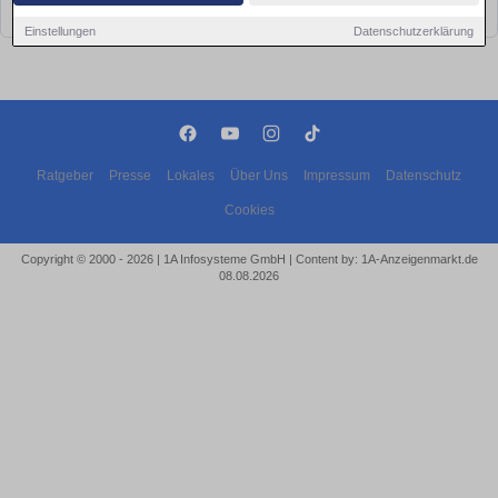
bald wieder vorbei!
Einstellungen
Datenschutzerklärung
Ratgeber
Presse
Lokales
Über Uns
Impressum
Datenschutz
Cookies
Copyright © 2000 - 2026 | 1A Infosysteme GmbH | Content by: 1A-Anzeigenmarkt.de
08.08.2026