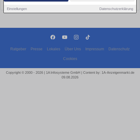
bald wieder vorbei!
Einstellungen
Datenschutzerklärung
Ratgeber
Presse
Lokales
Über Uns
Impressum
Datenschutz
Cookies
Copyright © 2000 - 2026 | 1A Infosysteme GmbH | Content by: 1A-Anzeigenmarkt.de
09.08.2026