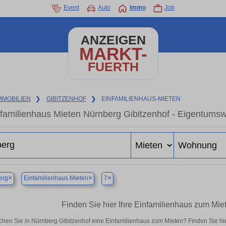
Event
Auto
Immo
Job
ANZEIGEN
MARKT-
FUERTH
MMOBILIEN
❯
GIBITZENHOF
❯
EINFAMILIENHAUS-MIETEN
familienhaus Mieten Nürnberg Gibitzenhof - Eigentumsw
×
×
×
erg
Einfamilienhaus Mieten
7
Finden Sie hier Ihre Einfamilienhaus zum Mie
hen Sie in Nürnberg Gibitzenhof eine Einfamilienhaus zum Mieten? Finden Sie h