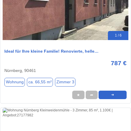
1 / 6
Ideal für Ihre kleine Familie! Renovierte, helle…
787 €
Nürnberg, 90461
Wohnung
ca. 66,55 m²
Zimmer 3
★
➦
➜