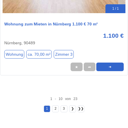
1 / 1
Wohnung zum Mieten in Nürnberg 1.100 € 70 m²
1.100 €
Nürnberg, 90489
Wohnung
ca. 70,00 m²
Zimmer 3
★
➦
➜
1 - 10 von 23
1
2
3
❯
❯❯