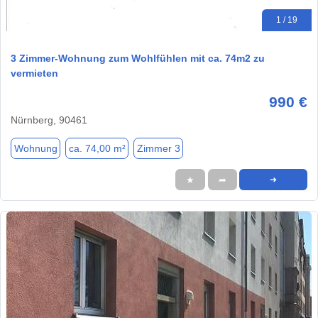
1 / 19
3 Zimmer-Wohnung zum Wohlfühlen mit ca. 74m2 zu
vermieten
990 €
Nürnberg, 90461
Wohnung
ca. 74,00 m²
Zimmer 3
★
➦
➜