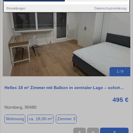
Einstellungen
Datenschutzerklärung
1 / 9
Helles 18 m² Zimmer mit Balkon in zentraler Lage – sofort…
495 €
Nürnberg, 90480
Wohnung
ca. 18,00 m²
Zimmer 3
★
➦
➜