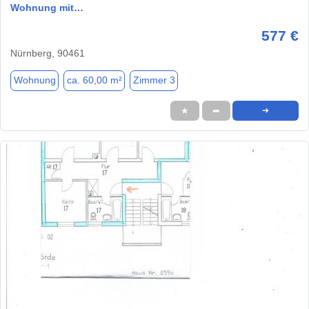
Wohnung mit…
577 €
Nürnberg, 90461
Wohnung
ca. 60,00 m²
Zimmer 3
★
➦
➜