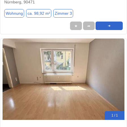
Nürnberg, 90471
Wohnung
ca. 98,92 m²
Zimmer 3
★
➦
➜
1 / 1