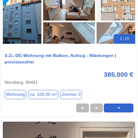
1 / 15
3-Zi.-DG-Wohnung mit Balkon, Aufzug - Nibelungen |
provisionsfrei
385.000 €
Nürnberg, 90461
Wohnung
ca. 105,00 m²
Zimmer 3
★
➦
➜