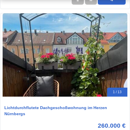
★
➦
➜
1 / 13
Lichtdurchflutete Dachgeschoßwohnung im Herzen
Nürnbergs
260.000 €