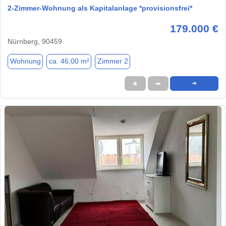
2-Zimmer-Wohnung als Kapitalanlage *provisionsfrei*
179.000 €
Nürnberg, 90459
Wohnung
ca. 46,00 m²
Zimmer 2
★
➦
➜