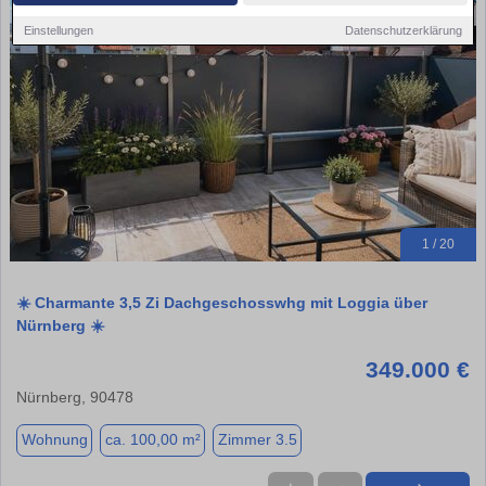
Einstellungen
Datenschutzerklärung
1 / 20
☀️ Charmante 3,5 Zi Dachgeschosswhg mit Loggia über
Nürnberg ☀️
349.000 €
Nürnberg, 90478
Wohnung
ca. 100,00 m²
Zimmer 3.5