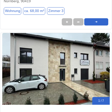
Nürnberg, 90419
Wohnung
ca. 68,00 m²
Zimmer 3
★
➦
➜
1 / 7