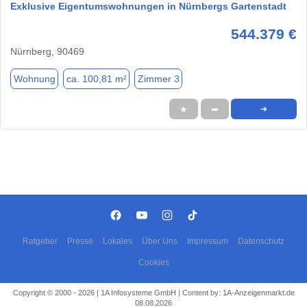
Exklusive Eigentumswohnungen in Nürnbergs Gartenstadt
544.379 €
Nürnberg, 90469
Wohnung
ca. 100,81 m²
Zimmer 3
★
➦
➜
Ratgeber
Presse
Lokales
Über Uns
Impressum
Datenschutz
Cookies
Copyright © 2000 - 2026 | 1A Infosysteme GmbH | Content by: 1A-Anzeigenmarkt.de
08.08.2026