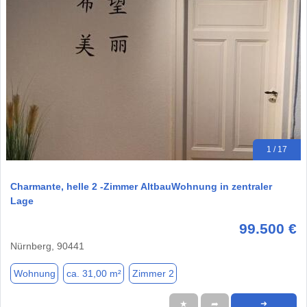
1 / 17
Charmante, helle 2 -Zimmer AltbauWohnung in zentraler
Lage
99.500 €
Nürnberg, 90441
Wohnung
ca. 31,00 m²
Zimmer 2
★
➦
➜