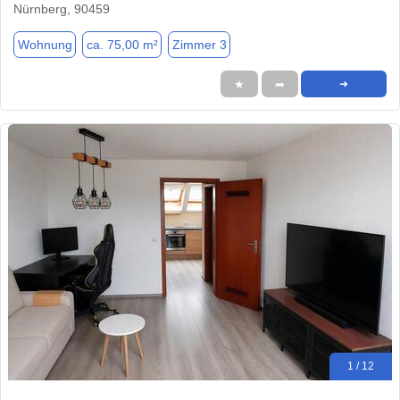
Nürnberg, 90459
Wohnung
ca. 75,00 m²
Zimmer 3
★
➦
➜
1 / 12