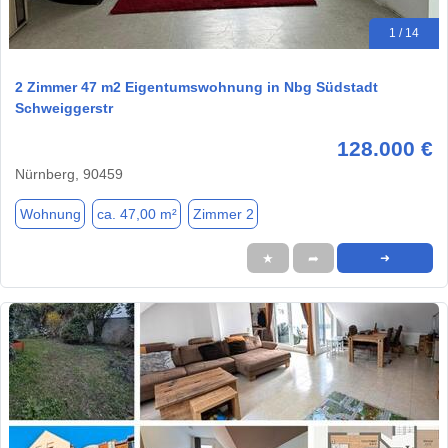
1 / 14
2 Zimmer 47 m2 Eigentumswohnung in Nbg Südstadt
Schweiggerstr
128.000 €
Nürnberg, 90459
Wohnung
ca. 47,00 m²
Zimmer 2
★
➦
➜