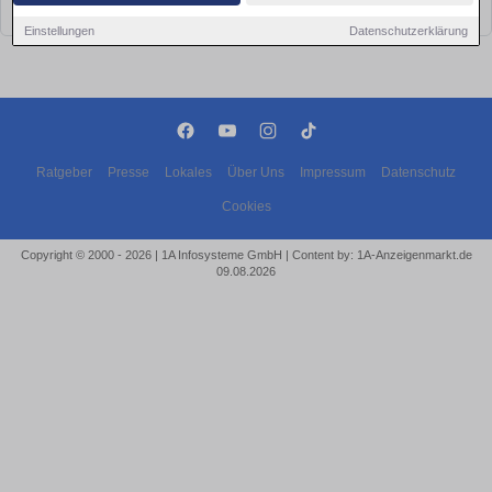
bald wieder vorbei!
Einstellungen
Datenschutzerklärung
Ratgeber
Presse
Lokales
Über Uns
Impressum
Datenschutz
Cookies
Copyright © 2000 - 2026 | 1A Infosysteme GmbH | Content by: 1A-Anzeigenmarkt.de
09.08.2026