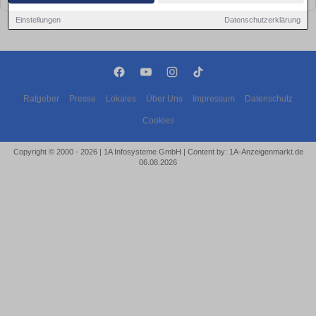
Einstellungen
Datenschutzerklärung
Ratgeber
Presse
Lokales
Über Uns
Impressum
Datenschutz
Cookies
Copyright © 2000 - 2026 | 1A Infosysteme GmbH | Content by: 1A-Anzeigenmarkt.de
06.08.2026