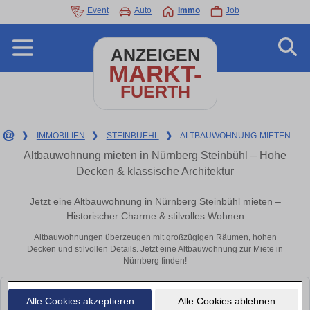
Event
Auto
Immo
Job
ANZEIGEN
MARKT-
FUERTH
❯
IMMOBILIEN
❯
STEINBUEHL
❯
ALTBAUWOHNUNG-MIETEN
Altbauwohnung mieten in Nürnberg Steinbühl – Hohe
Decken & klassische Architektur
Jetzt eine Altbauwohnung in Nürnberg Steinbühl mieten –
Historischer Charme & stilvolles Wohnen
Altbauwohnungen überzeugen mit großzügigen Räumen, hohen
Decken und stilvollen Details. Jetzt eine Altbauwohnung zur Miete in
Nürnberg finden!
Leider konnten wir derzeit keine passenden Objekte finden. Schauen Sie
Alle Cookies akzeptieren
Alle Cookies ablehnen
bald wieder vorbei!