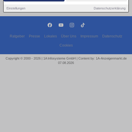
Einstellungen
Datenschutzerklärung
Ratgeber
Presse
Lokales
Über Uns
Impressum
Datenschutz
Cookies
Copyright © 2000 - 2026 | 1A Infosysteme GmbH | Content by: 1A-Anzeigenmarkt.de
07.08.2026