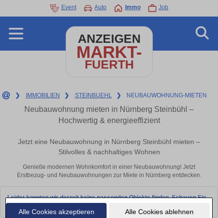
Event
Auto
Immo
Job
ANZEIGEN
MARKT-
FUERTH
❯
IMMOBILIEN
❯
STEINBUEHL
❯
NEUBAUWOHNUNG-MIETEN
Neubauwohnung mieten in Nürnberg Steinbühl –
Hochwertig & energieeffizient
Jetzt eine Neubauwohnung in Nürnberg Steinbühl mieten –
Stilvolles & nachhaltiges Wohnen
Genieße modernen Wohnkomfort in einer Neubauwohnung! Jetzt
Erstbezug- und Neubauwohnungen zur Miete in Nürnberg entdecken.
Leider konnten wir derzeit keine passenden Objekte finden. Schauen Sie
bald wieder vorbei!
Alle Cookies akzeptieren
Alle Cookies ablehnen