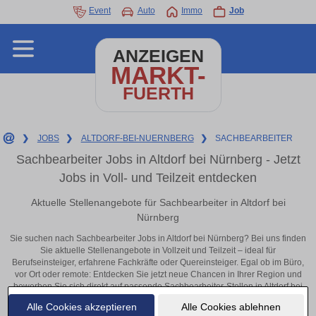
Event
Auto
Immo
Job
ANZEIGEN
MARKT-
FUERTH
❯
JOBS
❯
ALTDORF-BEI-NUERNBERG
❯
SACHBEARBEITER
Sachbearbeiter Jobs in Altdorf bei Nürnberg - Jetzt
Jobs in Voll- und Teilzeit entdecken
Aktuelle Stellenangebote für Sachbearbeiter in Altdorf bei
Nürnberg
Sie suchen nach Sachbearbeiter Jobs in Altdorf bei Nürnberg? Bei uns finden
Sie aktuelle Stellenangebote in Vollzeit und Teilzeit – ideal für
Berufseinsteiger, erfahrene Fachkräfte oder Quereinsteiger. Egal ob im Büro,
vor Ort oder remote: Entdecken Sie jetzt neue Chancen in Ihrer Region und
bewerben Sie sich direkt auf passende Sachbearbeiter-Stellen in Altdorf bei
Nürnberg!
Alle Cookies akzeptieren
Alle Cookies ablehnen