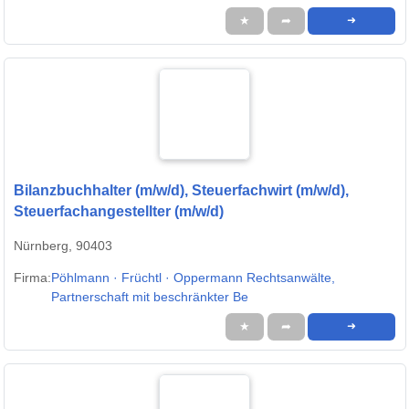
★
➦
➜
Bilanzbuchhalter (m/w/d), Steuerfachwirt (m/w/d),
Steuerfachangestellter (m/w/d)
Nürnberg, 90403
Firma:
Pöhlmann · Früchtl · Oppermann Rechtsanwälte,
Partnerschaft mit beschränkter Be
★
➦
➜