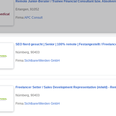
Remote Junior-Berater / Trainee Financial Consultant bzw. Absolven
Erlangen, 91052
Firma:
APC Consult
SEO Nerd gesucht | Senior | 100% remote | Festangestellt / Freelanc
Nürnberg, 90403
Firma:
SichtbarerWerden GmbH
Freelancer Setter / Sales Development Representative (m/w/d) - Re
Nürnberg, 90403
Firma:
SichtbarerWerden GmbH