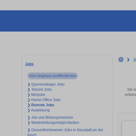
❯
J
Jobs
Hier Angebot veröffentlichen
❯ Quereinsteiger Jobs
Sie s
❯ Teilzeit Jobs
erfahr
❯ Minijobs
❯ Home-Office Jobs
❯ Remote Jobs
❯ Ausbildung
❯ Job und Bildungsmessen
❯ Weiterbildungsmöglichkeiten
❯ Gesundheitswesen Jobs in Neustadt an der
Aisch