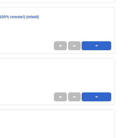
100% remote!) (m/w/d)
★
➦
➜
★
➦
➜