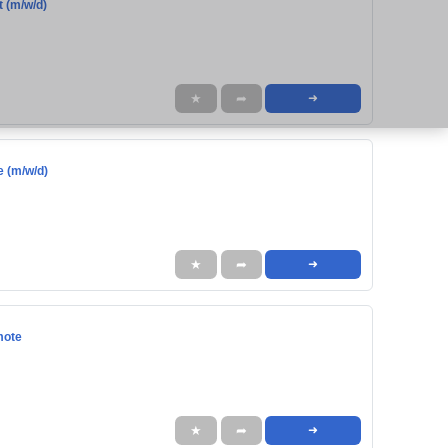
t (m/w/d)
★
➦
➜
e (m/w/d)
★
➦
➜
mote
★
➦
➜