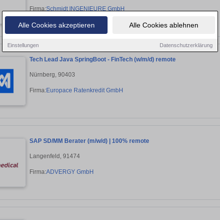
Firma:
Schmidt INGENIEURE GmbH
Alle Cookies akzeptieren
Alle Cookies ablehnen
Einstellungen
Datenschutzerklärung
Tech Lead Java SpringBoot - FinTech (w/m/d) remote
Nürnberg, 90403
Firma:
Europace Ratenkredit GmbH
SAP SD/MM Berater (m/w/d) | 100% remote
Langenfeld, 91474
Firma:
ADVERGY GmbH