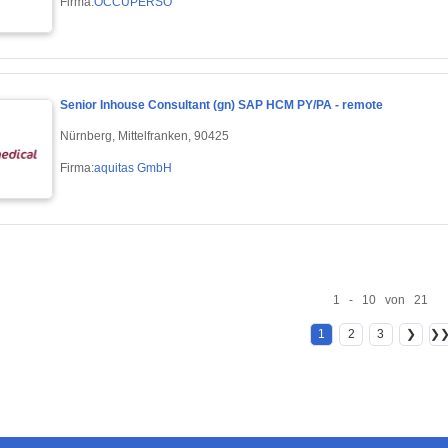
Firma:
OCCUPERSO
Senior Inhouse Consultant (gn) SAP HCM PY/PA - remote
Nürnberg, Mittelfranken, 90425
Firma:
aquitas GmbH
1 - 10 von 21
1
2
3
❯
❯