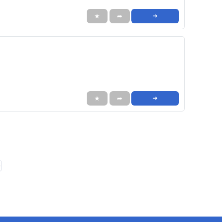
★
➦
➜
★
➦
➜
❯