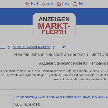
Event
Auto
Immo
Job
ANZEIGEN
MARKT-
FUERTH
OBS
❯
NEUSTADT-AN-DER-AISCH
❯
REMOTE
Remote Jobs in Neustadt an der Aisch - Jetzt Job
Aktuelle Stellenangebote für Remote in 
uchen nach Remote Jobs in Neustadt an der Aisch? Bei uns finden Sie aktuelle Stelle
ene Fachkräfte oder Quereinsteiger. Egal ob im Büro, vor Ort oder remote: Entdeck
direkt auf passende Remote-Stellen in Neus
Brandschutzingenieur / Fachplaner Brandschutz (m/w/d) in 55450 L
Wiesentheid, 97353