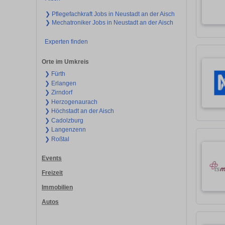
❯ Pflegefachkraft Jobs in Neustadt an der Aisch
❯ Mechatroniker Jobs in Neustadt an der Aisch
Experten finden
Orte im Umkreis
❯ Fürth
❯ Erlangen
❯ Zirndorf
❯ Herzogenaurach
❯ Höchstadt an der Aisch
❯ Cadolzburg
❯ Langenzenn
❯ Roßtal
Events
Freizeit
Immobilien
Autos