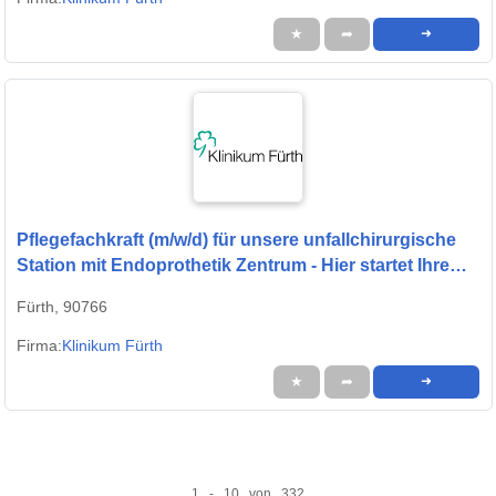
★
➦
➜
Pflegefachkraft (m/w/d) für unsere unfallchirurgische
Station mit Endoprothetik Zentrum - Hier startet Ihre
Zukunft!
Fürth, 90766
Firma:
Klinikum Fürth
★
➦
➜
1 - 10 von 332