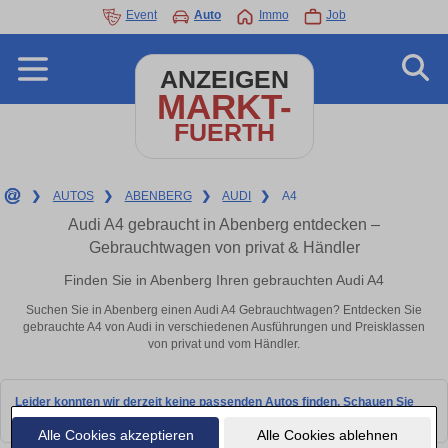
Event
Auto
Immo
Job
ANZEIGEN
MARKT-
FUERTH
❯
AUTOS
❯
ABENBERG
❯
AUDI
❯
A4
Audi A4 gebraucht in Abenberg entdecken –
Gebrauchtwagen von privat & Händler
Finden Sie in Abenberg Ihren gebrauchten Audi A4
Suchen Sie in Abenberg einen Audi A4 Gebrauchtwagen? Entdecken Sie
gebrauchte A4 von Audi in verschiedenen Ausführungen und Preisklassen
von privat und vom Händler.
Leider konnten wir derzeit keine passenden Autos finden. Schauen Sie
bald wieder vorbei!
Alle Cookies akzeptieren
Alle Cookies ablehnen