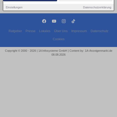
Einstellungen
Datenschutzerklärung
Ratgeber
Presse
Lokales
Über Uns
Impressum
Datenschutz
Cookies
Copyright © 2000 - 2026 | 1A Infosysteme GmbH | Content by: 1A-Anzeigenmarkt.de
08.08.2026