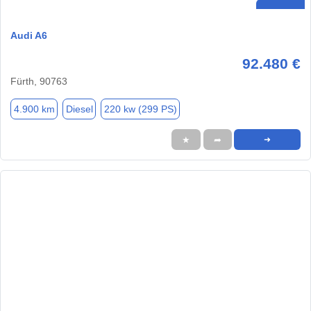
Audi A6
92.480 €
Fürth, 90763
4.900 km
Diesel
220 kw (299 PS)
★
➦
➜