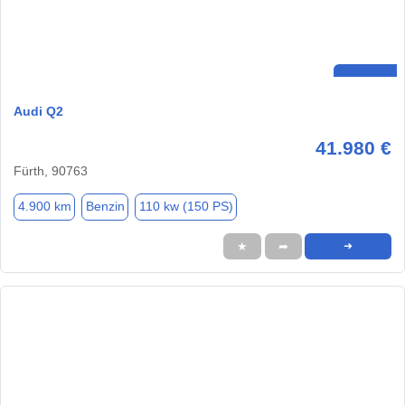
Audi Q2
41.980 €
Fürth, 90763
4.900 km
Benzin
110 kw (150 PS)
★
➦
➜