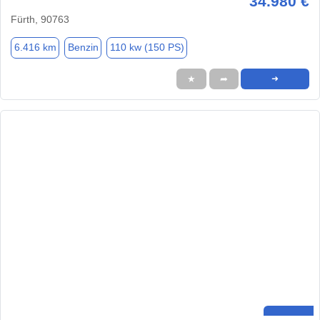
34.980 €
Fürth, 90763
6.416 km
Benzin
110 kw (150 PS)
★
➦
➜