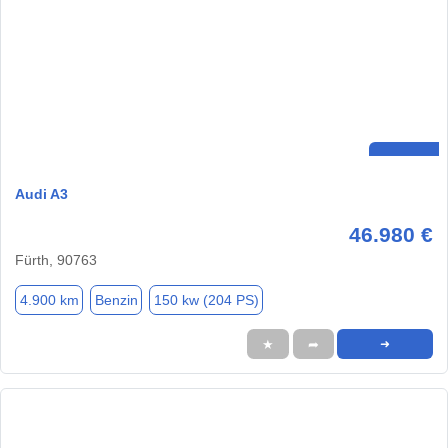
Audi A3
46.980 €
Fürth, 90763
4.900 km
Benzin
150 kw (204 PS)
★
➦
➜