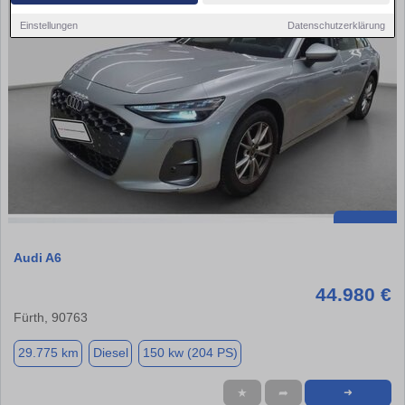
Einstellungen
Datenschutzerklärung
Audi A6
44.980 €
Fürth, 90763
29.775 km
Diesel
150 kw (204 PS)
★
➦
➜