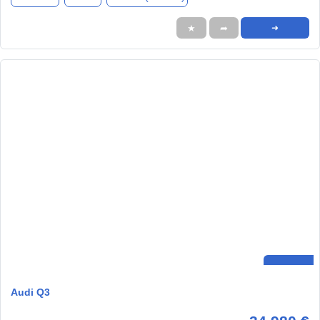
★
➦
➜
Audi Q3