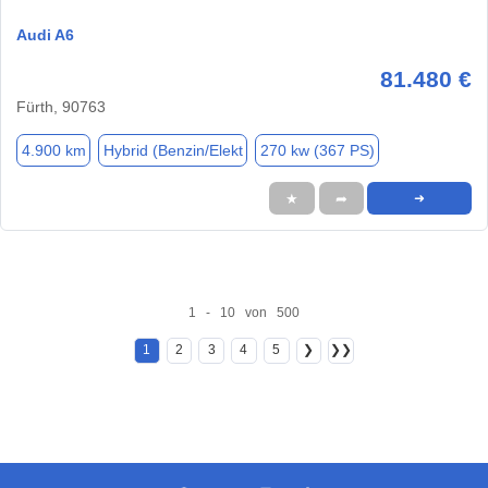
Audi A6
81.480 €
Fürth, 90763
4.900 km
Hybrid (Benzin/Elekt
270 kw (367 PS)
★
➦
➜
1 - 10 von 500
1
2
3
4
5
❯
❯❯