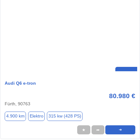
Audi Q6 e-tron
80.980 €
Fürth, 90763
4.900 km
Elektro
315 kw (428 PS)
★
➦
➜