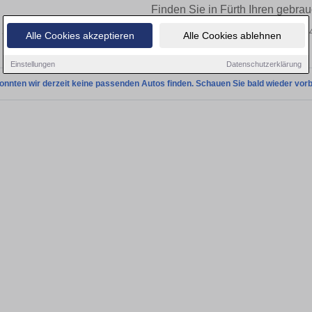
Finden Sie in Fürth Ihren gebra
Sie in Fürth einen Audi A4 Gebrauchtwagen? Entdecken Sie gebrauchte A4 von A4
Alle Cookies akzeptieren
Alle Cookies ablehnen
vom Händler.
Einstellungen
Datenschutzerklärung
onnten wir derzeit keine passenden Autos finden. Schauen Sie bald wieder vorb