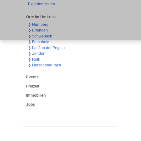
Experten finden
Orte im Umkreis
❯ Nürnberg
❯ Erlangen
❯ Schwabach
❯ Forchheim
❯ Lauf an der Pegnitz
❯ Zirndorf
❯ Roth
❯ Herzogenaurach
Events
Freizeit
Immobilien
Jobs