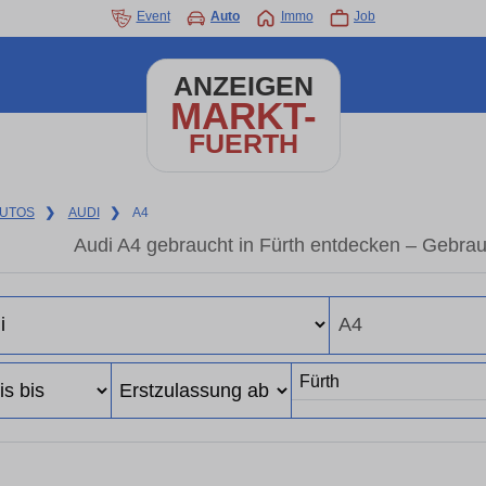
Event
Auto
Immo
Job
ANZEIGEN
MARKT-
FUERTH
UTOS
❯
AUDI
❯
A4
Audi A4 gebraucht in Fürth entdecken – Gebra