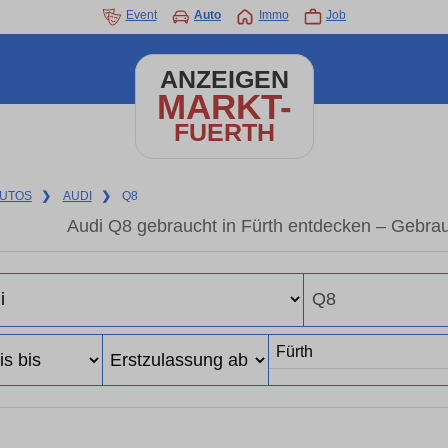
Event
Auto
Immo
Job
ANZEIGEN
MARKT-
FUERTH
UTOS
❯
AUDI
❯
Q8
Audi Q8 gebraucht in Fürth entdecken – Gebra