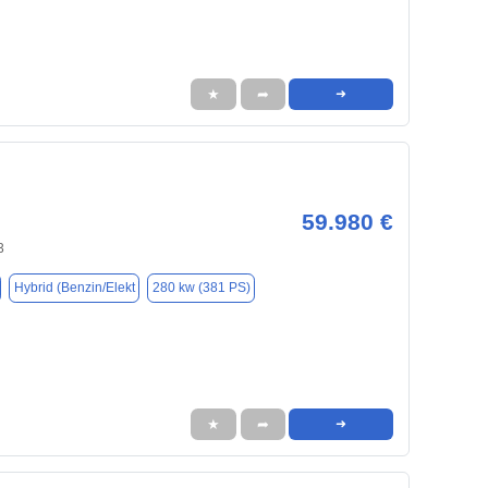
★
➦
➜
59.980 €
3
Hybrid (Benzin/Elekt
280 kw (381 PS)
★
➦
➜