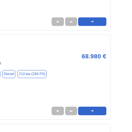
★
➦
➜
68.980 €
3
Diesel
210 kw (286 PS)
★
➦
➜