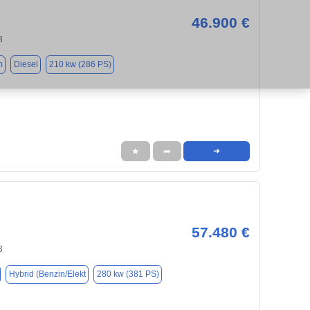
46.900 €
3
m
Diesel
210 kw (286 PS)
★
➦
➜
57.480 €
3
Hybrid (Benzin/Elekt
280 kw (381 PS)