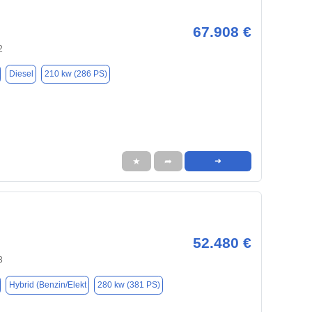
67.908 €
2
Diesel
210 kw (286 PS)
★
➦
➜
52.480 €
3
Hybrid (Benzin/Elekt
280 kw (381 PS)