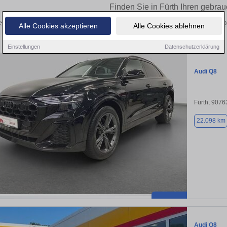
Finden Sie in Fürth Ihren gebra
Sie in Fürth einen Audi Q8 Gebrauchtwagen? Entdecken Sie gebrauchte Q8 von Q8
Alle Cookies akzeptieren
Alle Cookies ablehnen
vom Händler.
Einstellungen
Datenschutzerklärung
Audi Q8
Fürth, 9076
22.098 km
Audi Q8