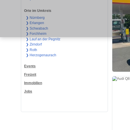
Orte im Umkreis
❯ Nürnberg
❯ Erlangen
❯ Schwabach
❯ Forchheim
❯ Lauf an der Pegnitz
❯ Zirndorf
❯ Roth
❯ Herzogenaurach
Events
Freizeit
Immobilien
Jobs