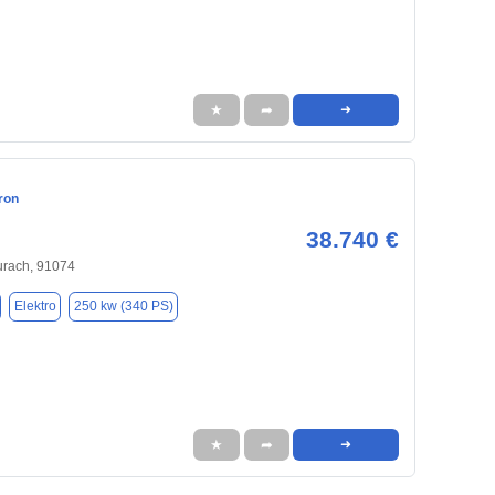
★
➦
➜
ron
38.740 €
rach, 91074
Elektro
250 kw (340 PS)
★
➦
➜