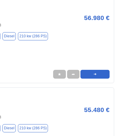
56.980 €
3
Diesel
210 kw (286 PS)
★
➦
➜
55.480 €
3
Diesel
210 kw (286 PS)