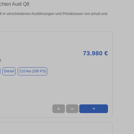
uchten Audi Q8
 in verschiedenen Ausführungen und Preisklassen von privat und
73.980 €
3
Diesel
210 kw (286 PS)
★
➦
➜