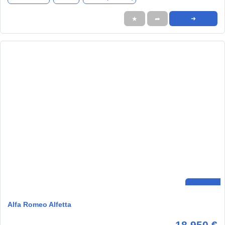
★
➦
➜
Alfa Romeo Alfetta
18.950 €