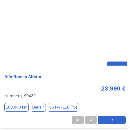
Alfa Romeo Alfetta
23.990 €
Nürnberg, 90439
109.843 km
Benzin
85 kw (116 PS)
★
➦
➜