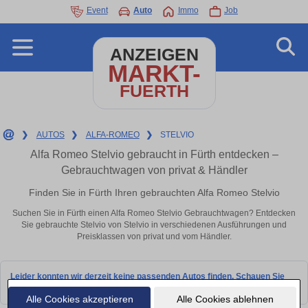
Event
Auto
Immo
Job
ANZEIGEN
MARKT-
FUERTH
❯
AUTOS
❯
ALFA-ROMEO
❯
STELVIO
Alfa Romeo Stelvio gebraucht in Fürth entdecken –
Gebrauchtwagen von privat & Händler
Finden Sie in Fürth Ihren gebrauchten Alfa Romeo Stelvio
Suchen Sie in Fürth einen Alfa Romeo Stelvio Gebrauchtwagen? Entdecken
Sie gebrauchte Stelvio von Stelvio in verschiedenen Ausführungen und
Preisklassen von privat und vom Händler.
Leider konnten wir derzeit keine passenden Autos finden. Schauen Sie
bald wieder vorbei!
Alle Cookies akzeptieren
Alle Cookies ablehnen