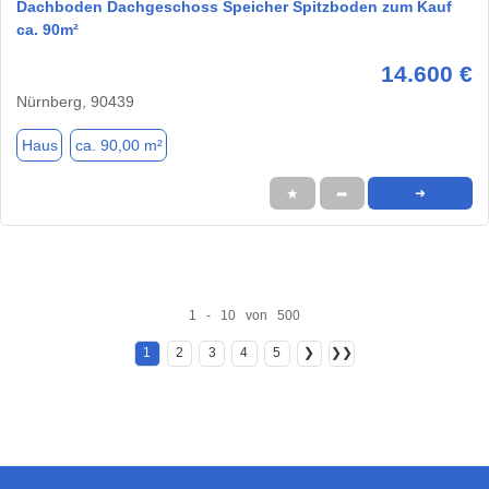
Dachboden Dachgeschoss Speicher Spitzboden zum Kauf
ca. 90m²
14.600 €
Nürnberg, 90439
Haus
ca. 90,00 m²
★
➦
➜
1 - 10 von 500
1
2
3
4
5
❯
❯❯