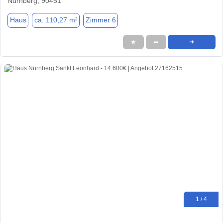
Nürnberg, 90451
Haus
ca. 110,27 m²
Zimmer 6
★
➦
➜
1 / 4