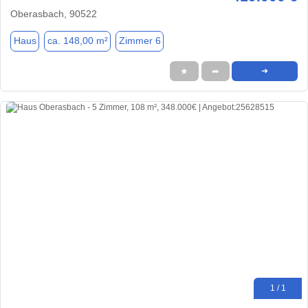
Oberasbach, 90522
Haus
ca. 148,00 m²
Zimmer 6
★
➦
➜
1 / 1