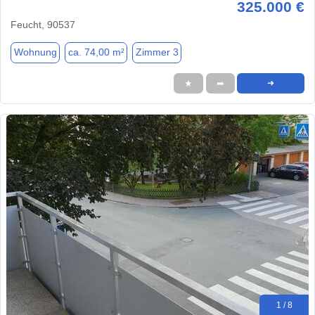
325.000 €
Feucht, 90537
Wohnung
ca. 74,00 m²
Zimmer 3
★
➦
➜
1 / 8