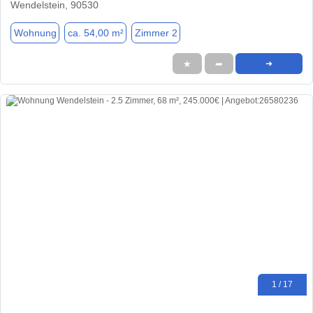
Wendelstein, 90530
Wohnung
ca. 54,00 m²
Zimmer 2
★
➦
➜
1 / 17