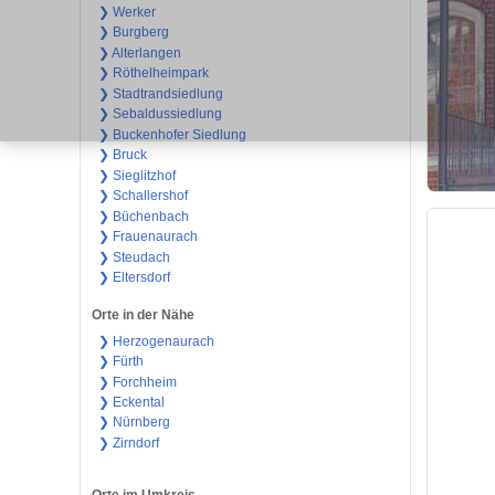
❯ Werker
❯ Burgberg
❯ Alterlangen
❯ Röthelheimpark
❯ Stadtrandsiedlung
❯ Sebaldussiedlung
❯ Buckenhofer Siedlung
❯ Bruck
❯ Sieglitzhof
❯ Schallershof
❯ Büchenbach
❯ Frauenaurach
❯ Steudach
❯ Eltersdorf
Orte in der Nähe
❯ Herzogenaurach
❯ Fürth
❯ Forchheim
❯ Eckental
❯ Nürnberg
❯ Zirndorf