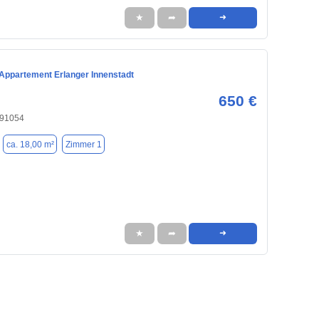
★
➦
➜
 Appartement Erlanger Innenstadt
650 €
 91054
ca. 18,00 m²
Zimmer 1
★
➦
➜