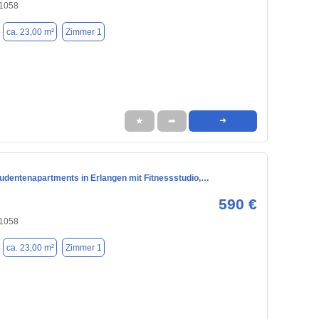
91058
ca. 23,00 m²
Zimmer 1
★
➦
➜
tudentenapartments in Erlangen mit Fitnessstudio,…
590 €
91058
ca. 23,00 m²
Zimmer 1