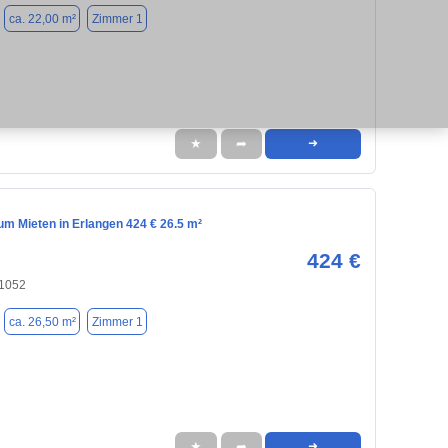
ca. 22,00 m²
Zimmer 1
★
➦
➜
m Mieten in Erlangen 424 € 26.5 m²
424 €
91052
ca. 26,50 m²
Zimmer 1
★
➦
➜