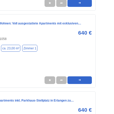
★
➦
➜
ohnen: Voll ausgestattete Apartments mit exklusiven…
640 €
91058
ca. 23,00 m²
Zimmer 1
★
➦
➜
partments inkl. Parkhaus-Stellplatz in Erlangen zu…
640 €