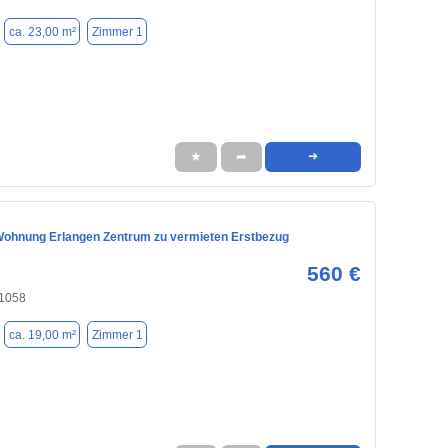
ca. 23,00 m²
Zimmer 1
★
➦
➜
ohnung Erlangen Zentrum zu vermieten Erstbezug
560 €
91058
ca. 19,00 m²
Zimmer 1