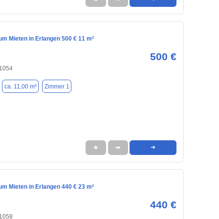
m Mieten in Erlangen 500 € 11 m²
500 €
91054
ca. 11,00 m²
Zimmer 1
★
➦
➜
m Mieten in Erlangen 440 € 23 m²
440 €
91058