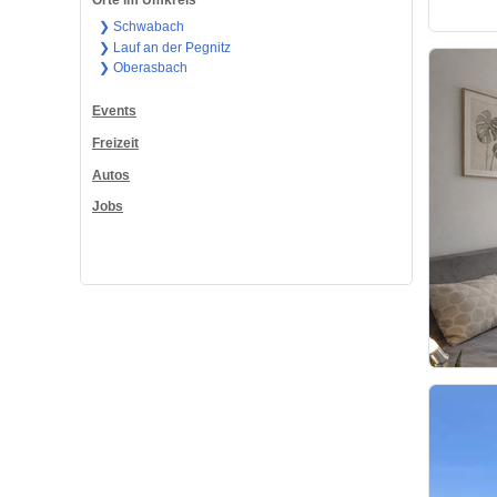
Orte im Umkreis
❯ Schwabach
❯ Lauf an der Pegnitz
❯ Oberasbach
Events
Freizeit
Autos
Jobs