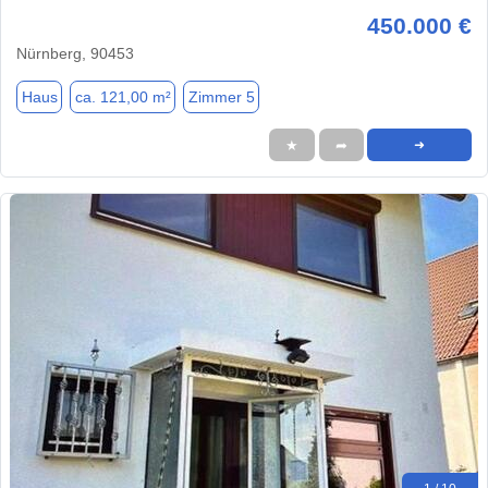
450.000 €
Nürnberg, 90453
Haus
ca. 121,00 m²
Zimmer 5
★
➦
➜