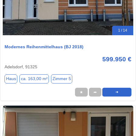
1 / 14
Modernes Reihenmittelhaus (BJ 2018)
599.950 €
Adelsdorf, 91325
Haus
ca. 163,00 m²
Zimmer 5
★
➦
➜