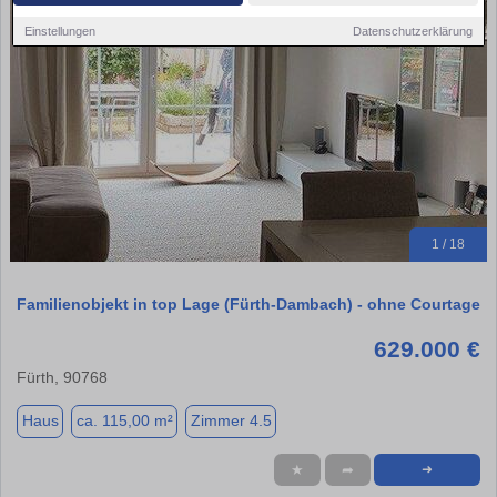
Einstellungen
Datenschutzerklärung
1 / 18
Familienobjekt in top Lage (Fürth-Dambach) - ohne Courtage
629.000 €
Fürth, 90768
Haus
ca. 115,00 m²
Zimmer 4.5
★
➦
➜