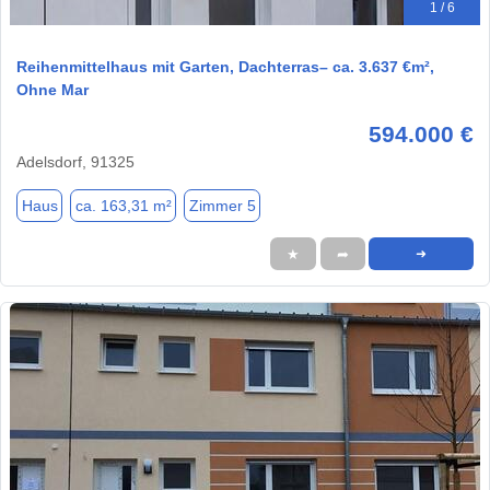
1 / 6
Reihenmittelhaus mit Garten, Dachterras– ca. 3.637 €m²,
Ohne Mar
594.000 €
Adelsdorf, 91325
Haus
ca. 163,31 m²
Zimmer 5
★
➦
➜