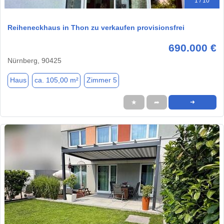
1 / 10
Reiheneckhaus in Thon zu verkaufen provisionsfrei
690.000 €
Nürnberg, 90425
Haus
ca. 105,00 m²
Zimmer 5
★
➦
➜