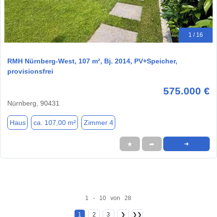
1 / 16
RMH Nürnberg-West, 107 m², Bj. 2014, PV+Speicher,
provisionsfrei
575.000 €
Nürnberg, 90431
Haus
ca. 107,00 m²
Zimmer 4
★
➦
➜
1 - 10 von 28
1
2
3
❯
❯❯