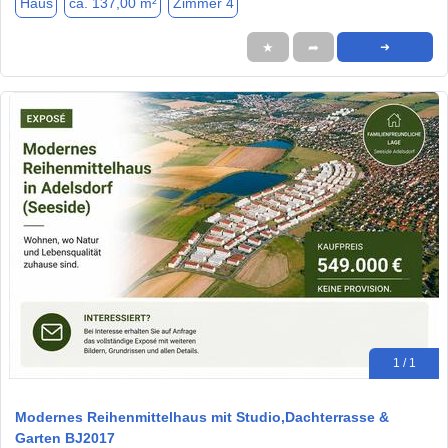
Haus
ca. 137,00 m²
Zimmer 4
★
➦
➜
1 / 1
Modernes Reihenmittelhaus mit Studio,Dachterrasse &
Garten BJ2017