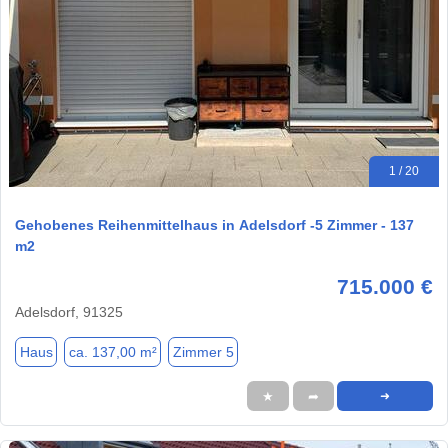
1 / 20
Gehobenes Reihenmittelhaus in Adelsdorf -5 Zimmer - 137
m2
715.000 €
Adelsdorf, 91325
Haus
ca. 137,00 m²
Zimmer 5
★
➦
➜