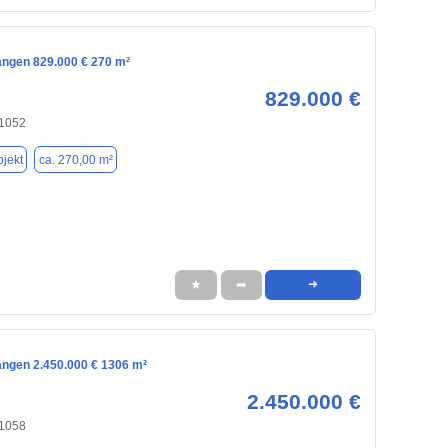
angen 829.000 € 270 m²
829.000 €
91052
jekt
ca. 270,00 m²
★
➦
➜
angen 2.450.000 € 1306 m²
2.450.000 €
91058