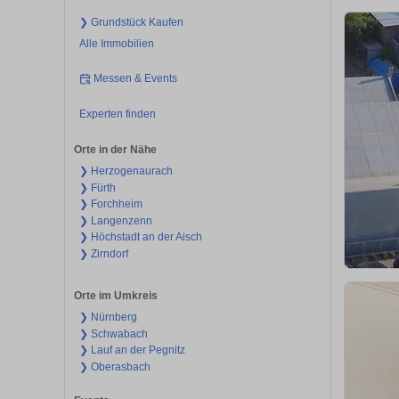
❯ Grundstück Kaufen
Alle Immobilien
Messen & Events
Experten finden
Orte in der Nähe
❯ Herzogenaurach
❯ Fürth
❯ Forchheim
❯ Langenzenn
❯ Höchstadt an der Aisch
❯ Zirndorf
Orte im Umkreis
❯ Nürnberg
❯ Schwabach
❯ Lauf an der Pegnitz
❯ Oberasbach