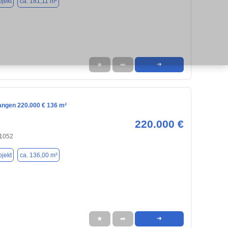
jekt
ca. 181,11 m²
★
➦
➜
langen 220.000 € 136 m²
220.000 €
91052
jekt
ca. 136,00 m²
★
➦
➜