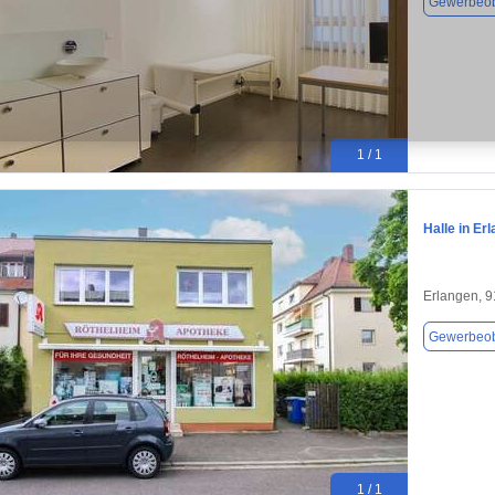
Gewerbeob
1 / 1
Halle in Er
Erlangen, 
Gewerbeob
1 / 1