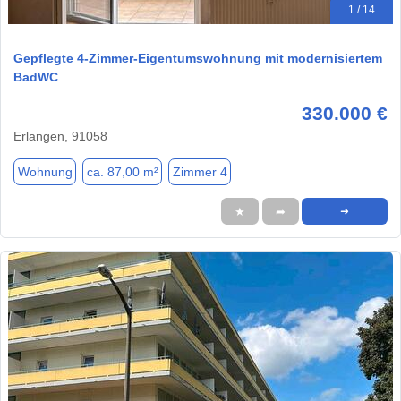
1 / 14
Gepflegte 4-Zimmer-Eigentumswohnung mit modernisiertem
BadWC
330.000 €
Erlangen, 91058
Wohnung
ca. 87,00 m²
Zimmer 4
★
➦
➜