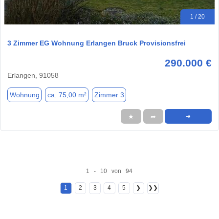
1 / 20
3 Zimmer EG Wohnung Erlangen Bruck Provisionsfrei
290.000 €
Erlangen, 91058
Wohnung
ca. 75,00 m²
Zimmer 3
★
➦
➜
1 - 10 von 94
1
2
3
4
5
❯
❯❯