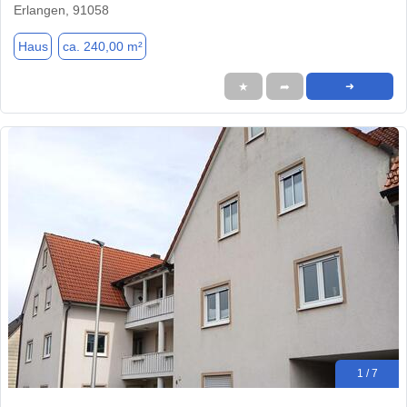
Erlangen, 91058
Haus
ca. 240,00 m²
★
➦
➜
1 / 7