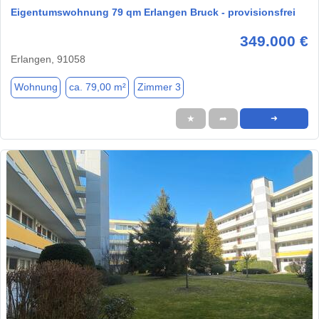
Eigentumswohnung 79 qm Erlangen Bruck - provisionsfrei
349.000 €
Erlangen, 91058
Wohnung
ca. 79,00 m²
Zimmer 3
★
➦
➜