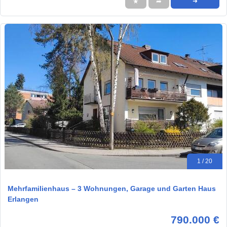
★
➦
➜
1 / 20
Mehrfamilienhaus – 3 Wohnungen, Garage und Garten Haus
Erlangen
790.000 €