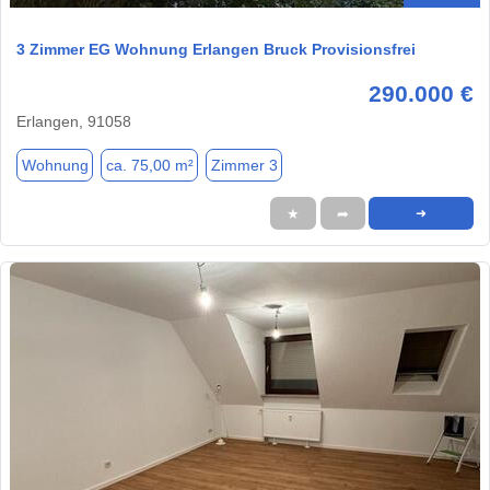
3 Zimmer EG Wohnung Erlangen Bruck Provisionsfrei
290.000 €
Erlangen, 91058
Wohnung
ca. 75,00 m²
Zimmer 3
★
➦
➜