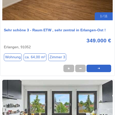
1 / 11
Sehr schöne 3 - Raum ETW , sehr zentral in Erlangen-Ost !
349.000 €
Erlangen, 91052
Wohnung
ca. 64,00 m²
Zimmer 3
★
➦
➜