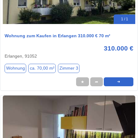
1 / 1
Wohnung zum Kaufen in Erlangen 310.000 € 70 m²
310.000 €
Erlangen, 91052
Wohnung
ca. 70,00 m²
Zimmer 3
★
➦
➜