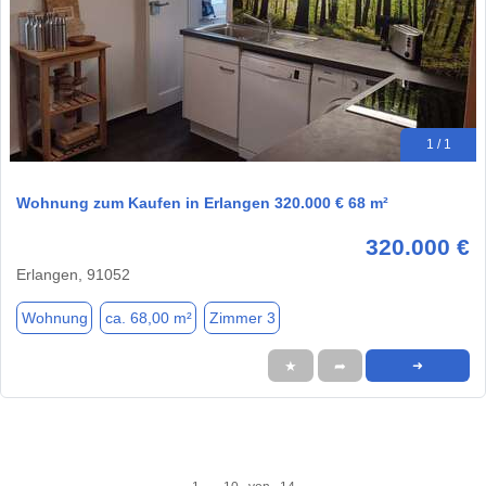
1 / 1
Wohnung zum Kaufen in Erlangen 320.000 € 68 m²
320.000 €
Erlangen, 91052
Wohnung
ca. 68,00 m²
Zimmer 3
★
➦
➜