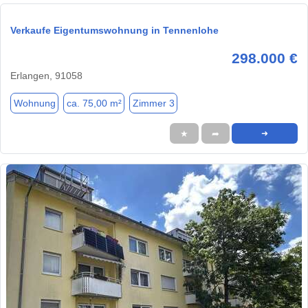
Verkaufe Eigentumswohnung in Tennenlohe
298.000 €
Erlangen, 91058
Wohnung
ca. 75,00 m²
Zimmer 3
★
➦
➜