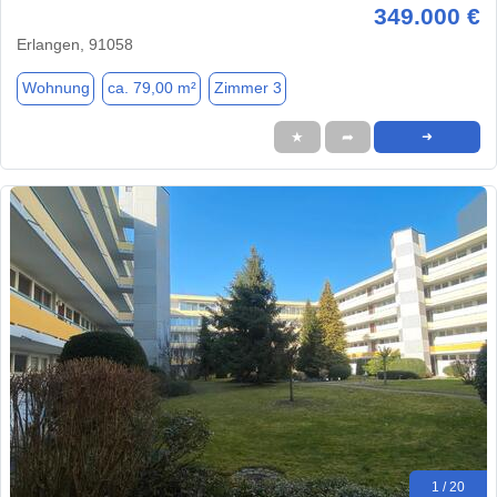
349.000 €
Erlangen, 91058
Wohnung
ca. 79,00 m²
Zimmer 3
★
➦
➜
1 / 20