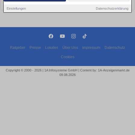
bald wieder vorbei!
Einstellungen
Datenschutzerklärung
Ratgeber
Presse
Lokales
Über Uns
Impressum
Datenschutz
Cookies
Copyright © 2000 - 2026 | 1A Infosysteme GmbH | Content by: 1A-Anzeigenmarkt.de
09.08.2026