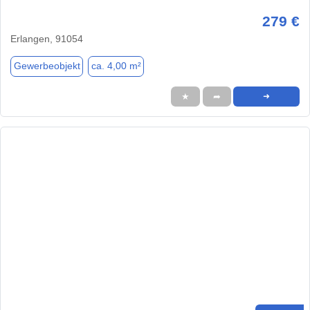
279 €
Erlangen, 91054
Gewerbeobjekt
ca. 4,00 m²
★
➦
➜