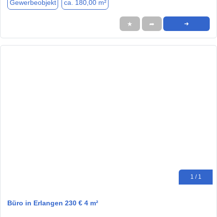
Gewerbeobjekt
ca. 180,00 m²
★
➦
➜
1 / 1
Büro in Erlangen 230 € 4 m²