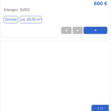
600 €
Erlangen, 91052
Zimmer
ca. 20,00 m²
★
➦
➜
1 / 1