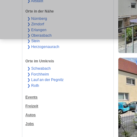
❯ Altstadt
Orte in der Nähe
❯ Nürnberg
❯ Zirndorf
❯ Erlangen
❯ Oberasbach
❯ Stein
❯ Herzogenaurach
Orte im Umkreis
❯ Schwabach
❯ Forchheim
❯ Lauf an der Pegnitz
❯ Roth
Events
Freizeit
Autos
Jobs