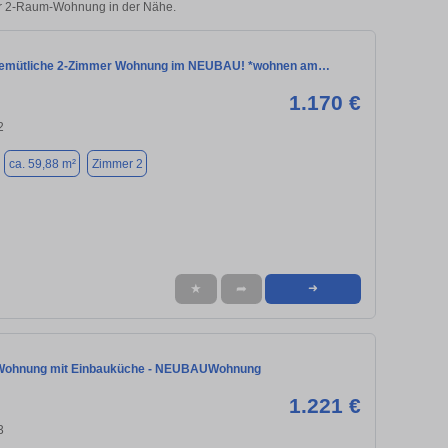
rer 2-Raum-Wohnung in der Nähe.
 gemütliche 2-Zimmer Wohnung im NEUBAU! *wohnen am…
1.170 €
2
ca. 59,88 m²
Zimmer 2
★
➦
➜
Wohnung mit Einbauküche - NEUBAUWohnung
1.221 €
3