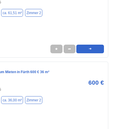
5
ca. 61,51 m²
Zimmer 2
★
➦
➜
m Mieten in Fürth 600 € 36 m²
600 €
5
ca. 36,00 m²
Zimmer 2