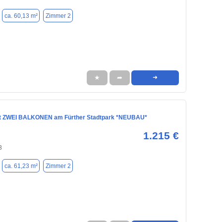
ca. 60,13 m²
Zimmer 2
★
➦
➜
t ZWEI BALKONEN am Fürther Stadtpark *NEUBAU*
1.215 €
3
ca. 61,23 m²
Zimmer 2