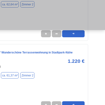
ca. 62,64 m²
Zimmer 2
★
➦
➜
* Wunderschöne Terrassenwohnung in Stadtpark-Nähe
1.220 €
3
ca. 61,37 m²
Zimmer 2
★
➦
➜