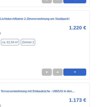
ichtdurchflutete 2-Zimmerwohnung am Stadtpark!
1.220 €
3
ca. 62,59 m²
Zimmer 2
★
➦
➜
 Terrassenwohnung mit Einbauküche - UMZUG in den…
1.173 €
3