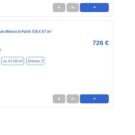
★
➦
➜
m Mieten in Fürth 726 € 67 m²
726 €
5
ca. 67,00 m²
Zimmer 2
★
➦
➜