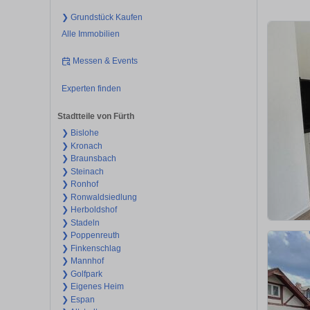
❯ Grundstück Kaufen
Alle Immobilien
Messen & Events
Experten finden
Stadtteile von Fürth
❯ Bislohe
❯ Kronach
❯ Braunsbach
❯ Steinach
❯ Ronhof
❯ Ronwaldsiedlung
❯ Herboldshof
❯ Stadeln
❯ Poppenreuth
❯ Finkenschlag
❯ Mannhof
❯ Golfpark
❯ Eigenes Heim
❯ Espan