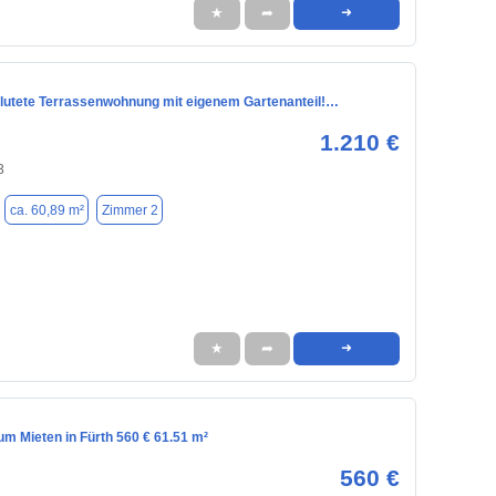
★
➦
➜
flutete Terrassenwohnung mit eigenem Gartenanteil!…
1.210 €
3
ca. 60,89 m²
Zimmer 2
★
➦
➜
m Mieten in Fürth 560 € 61.51 m²
560 €