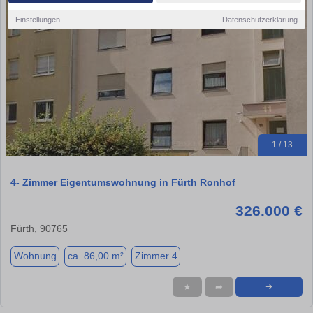
Einstellungen
Datenschutzerklärung
1 / 13
4- Zimmer Eigentumswohnung in Fürth Ronhof
326.000 €
Fürth, 90765
Wohnung
ca. 86,00 m²
Zimmer 4
★
➦
➜