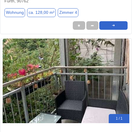
Fürth, 90762
Wohnung
ca. 128,00 m²
Zimmer 4
★
➦
➜
1 / 1