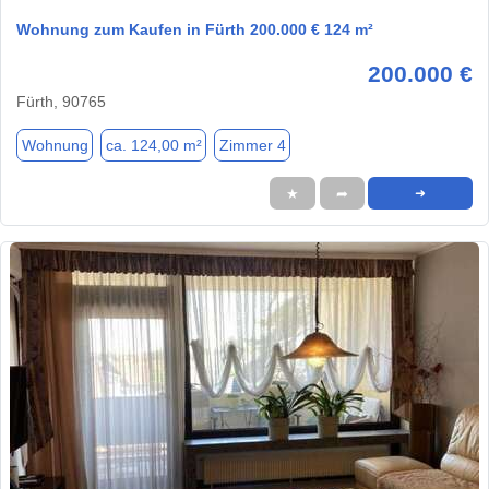
Wohnung zum Kaufen in Fürth 200.000 € 124 m²
200.000 €
Fürth, 90765
Wohnung
ca. 124,00 m²
Zimmer 4
★
➦
➜