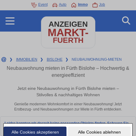
Event
Auto
Immo
Job
ANZEIGEN
MARKT-
FUERTH
❯
IMMOBILIEN
❯
BISLOHE
❯
NEUBAUWOHNUNG-MIETEN
Neubauwohnung mieten in Fürth Bislohe – Hochwertig &
energieeffizient
Jetzt eine Neubauwohnung in Fürth Bislohe mieten –
Stilvolles & nachhaltiges Wohnen
Genieße modernen Wohnkomfort in einer Neubauwohnung! Jetzt
Erstbezug- und Neubauwohnungen zur Miete in Fürth entdecken.
Leider konnten wir derzeit keine passenden Objekte finden. Schauen Sie
bald wieder vorbei!
Alle Cookies akzeptieren
Alle Cookies ablehnen