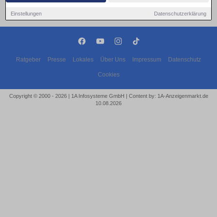
Einstellungen
Datenschutzerklärung
Ratgeber
Presse
Lokales
Über Uns
Impressum
Datenschutz
Cookies
Copyright © 2000 - 2026 | 1A Infosysteme GmbH | Content by: 1A-Anzeigenmarkt.de
10.08.2026