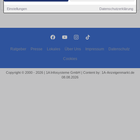
bald wieder vorbei!
Einstellungen
Datenschutzerklärung
Ratgeber
Presse
Lokales
Über Uns
Impressum
Datenschutz
Cookies
Copyright © 2000 - 2026 | 1A Infosysteme GmbH | Content by: 1A-Anzeigenmarkt.de
08.08.2026