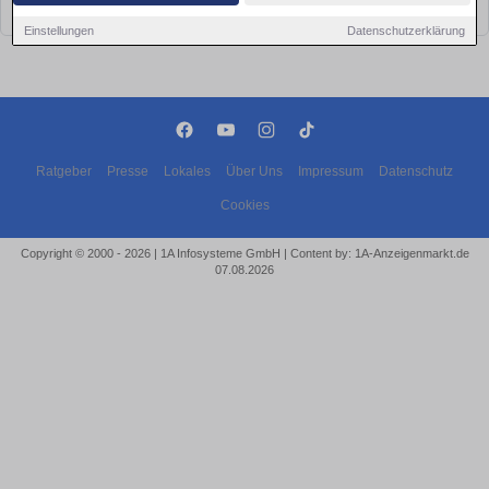
bald wieder vorbei!
Einstellungen
Datenschutzerklärung
Ratgeber
Presse
Lokales
Über Uns
Impressum
Datenschutz
Cookies
Copyright © 2000 - 2026 | 1A Infosysteme GmbH | Content by: 1A-Anzeigenmarkt.de
07.08.2026