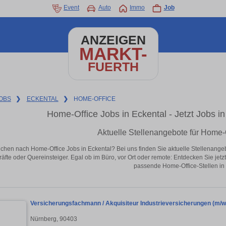
Event
Auto
Immo
Job
ANZEIGEN
MARKT-
FUERTH
OBS
❯
ECKENTAL
❯
HOME-OFFICE
Home-Office Jobs in Eckental - Jetzt Jobs in
Aktuelle Stellenangebote für Home-O
chen nach Home-Office Jobs in Eckental? Bei uns finden Sie aktuelle Stellenangebote
äfte oder Quereinsteiger. Egal ob im Büro, vor Ort oder remote: Entdecken Sie jet
passende Home-Office-Stellen in 
Versicherungsfachmann / Akquisiteur Industrieversicherungen (m/w/
Nürnberg, 90403