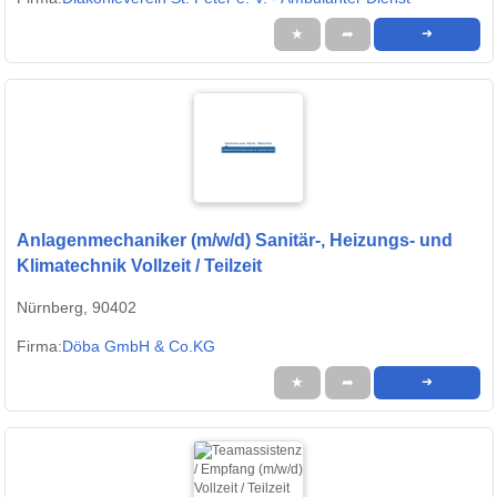
★
➦
➜
Anlagenmechaniker (m/w/d) Sanitär-, Heizungs- und
Klimatechnik Vollzeit / Teilzeit
Nürnberg, 90402
Firma:
Döba GmbH & Co.KG
★
➦
➜