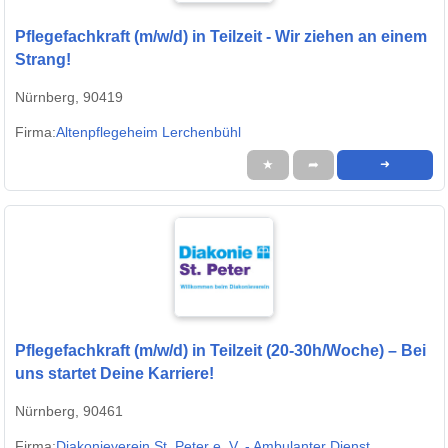
Pflegefachkraft (m/w/d) in Teilzeit - Wir ziehen an einem
Strang!
Nürnberg, 90419
Firma:
Altenpflegeheim Lerchenbühl
★
➦
➜
Pflegefachkraft (m/w/d) in Teilzeit (20-30h/Woche) – Bei
uns startet Deine Karriere!
Nürnberg, 90461
Firma:
Diakonieverein St. Peter e. V. - Ambulanter Dienst