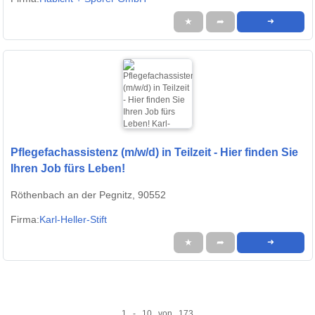
★
➦
➜
Pflegefachassistenz (m/w/d) in Teilzeit - Hier finden Sie
Ihren Job fürs Leben!
Röthenbach an der Pegnitz, 90552
Firma:
Karl-Heller-Stift
★
➦
➜
1 - 10 von 173