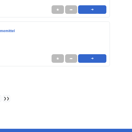
★
➦
➜
hmemittel
★
➦
➜
❯❯