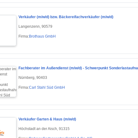
Verkäufer (m/w/d) bzw. Bäckereifachverkäufer (m/w/d)
Langenzenn, 90579
Firma:
Brothaus GmbH
Fachberater im Außendienst (m/w/d) - Schwerpunkt Sonderlastaufn
Nürnberg, 90403
Firma:
Carl Stahl Süd GmbH
Verkäufer Garten & Haus (m/w/d)
Höchstadt an der Aisch, 91315