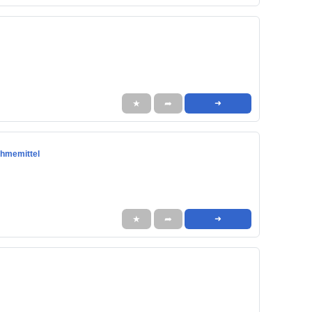
★
➦
➜
ahmemittel
★
➦
➜