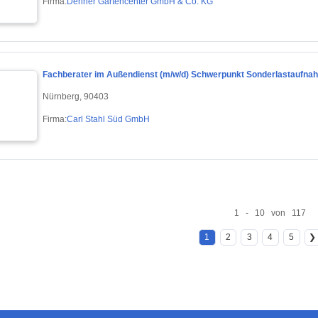
Firma:
Dehner Gartencenter GmbH & Co. KG
Fachberater im Außendienst (m/w/d) Schwerpunkt Sonderlastaufna
Nürnberg, 90403
Firma:
Carl Stahl Süd GmbH
1 - 10 von 117
1
2
3
4
5
❯