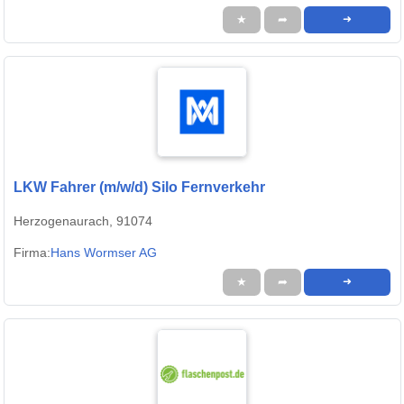
★
➦
➜
LKW Fahrer (m/w/d) Silo Fernverkehr
Herzogenaurach, 91074
Firma:
Hans Wormser AG
★
➦
➜