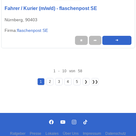
Fahrer / Kurier (m/w/d) - flaschenpost SE
Nürnberg, 90403
Firma:
flaschenpost SE
★
➦
➜
1 - 10 von 58
1
2
3
4
5
❯
❯❯
Ratgeber
Presse
Lokales
Über Uns
Impressum
Datenschutz