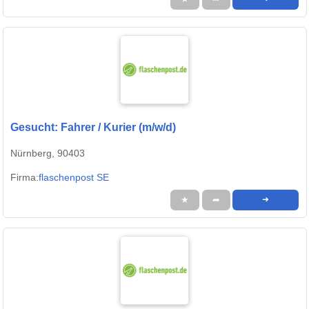
Gesucht: Fahrer / Kurier (m/w/d)
Nürnberg, 90403
Firma:
flaschenpost SE
★
➦
➜