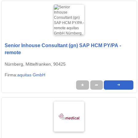
Senior Inhouse Consultant (gn) SAP HCM PY/PA -
remote
Nürnberg, Mittelfranken, 90425
Firma:
aquitas GmbH
★
➦
➜