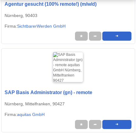
Agentur gesucht (100% remote!) (m/w/d)
Nürnberg, 90403
Firma:
SichtbarerWerden GmbH
★
➦
➜
SAP Basis Administrator (gn) - remote
Nürnberg, Mittelfranken, 90427
Firma:
aquitas GmbH
★
➦
➜