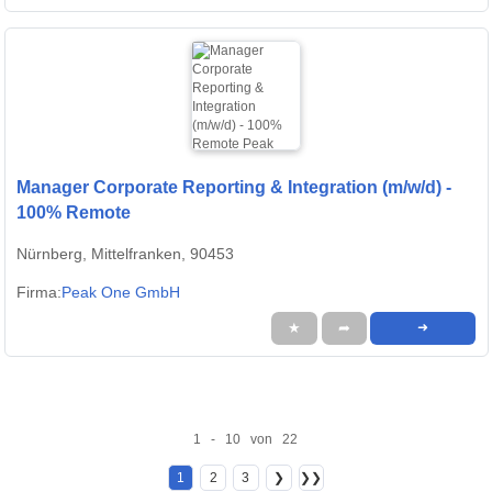
Manager Corporate Reporting & Integration (m/w/d) -
100% Remote
Nürnberg, Mittelfranken, 90453
Firma:
Peak One GmbH
★
➦
➜
1 - 10 von 22
1
2
3
❯
❯❯